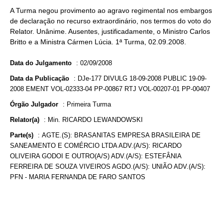
A Turma negou provimento ao agravo regimental nos embargos
de declaração no recurso extraordinário, nos termos do voto do
Relator. Unânime. Ausentes, justificadamente, o Ministro Carlos
Britto e a Ministra Cármen Lúcia. 1ª Turma, 02.09.2008.
Data do Julgamento
:
02/09/2008
Data da Publicação
:
DJe-177 DIVULG 18-09-2008 PUBLIC 19-09-
2008 EMENT VOL-02333-04 PP-00867 RTJ VOL-00207-01 PP-00407
Órgão Julgador
:
Primeira Turma
Relator(a)
:
Min. RICARDO LEWANDOWSKI
Parte(s)
:
AGTE.(S): BRASANITAS EMPRESA BRASILEIRA DE
SANEAMENTO E COMÉRCIO LTDA ADV.(A/S): RICARDO
OLIVEIRA GODOI E OUTRO(A/S) ADV.(A/S): ESTEFÂNIA
FERREIRA DE SOUZA VIVEIROS AGDO.(A/S): UNIÃO ADV.(A/S):
PFN - MARIA FERNANDA DE FARO SANTOS