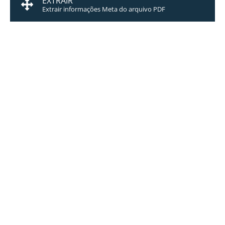
EXTRAIR
Extrair informações Meta do arquivo PDF