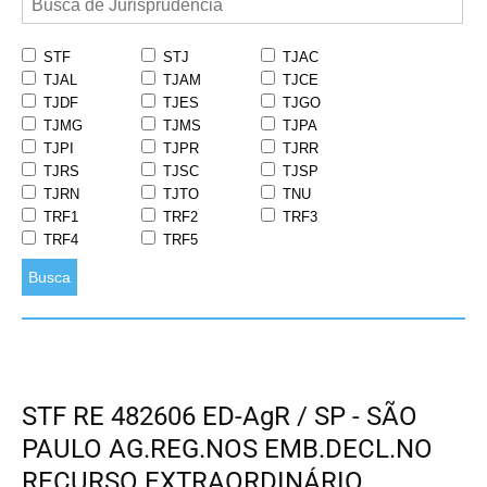
STF
STJ
TJAC
TJAL
TJAM
TJCE
TJDF
TJES
TJGO
TJMG
TJMS
TJPA
TJPI
TJPR
TJRR
TJRS
TJSC
TJSP
TJRN
TJTO
TNU
TRF1
TRF2
TRF3
TRF4
TRF5
Busca
STF RE 482606 ED-AgR / SP - SÃO
PAULO AG.REG.NOS EMB.DECL.NO
RECURSO EXTRAORDINÁRIO