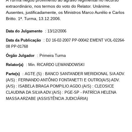
A Turma negou provimento ao agravo regimental no recurso
extraordinário, nos termos do voto do Relator. Unânime.
Ausentes, justificadamente, os Ministros Marco Aurélio e Carlos
Britto. 1ª. Turma, 13.12.2006.
Data do Julgamento
:
13/12/2006
Data da Publicação
:
DJ 16-02-2007 PP-00042 EMENT VOL-02264-
08 PP-01768
Órgão Julgador
:
Primeira Turma
Relator(a)
:
Min. RICARDO LEWANDOWSKI
Parte(s)
:
AGTE.(S) : BANCO SANTANDER MERIDIONAL S/A ADV.
(A/S) : FERNANDO ANTÔNIO FONTANETTI E OUTRO(A/S) ADV.
(A/S) : ISABELA BRAGA POMPILIO AGDO.(A/S) : CLEOSICE
CLAUDINA DA SILVA ADV.(A/S) : PGE-SP - PATRÍCIA HELENA
MASSA ARZABE (ASSISTÊNCIA JUDICIÁRIA)