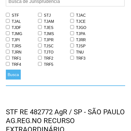
STF
STJ
TJAC
TJAL
TJAM
TJCE
TJDF
TJES
TJGO
TJMG
TJMS
TJPA
TJPI
TJPR
TJRR
TJRS
TJSC
TJSP
TJRN
TJTO
TNU
TRF1
TRF2
TRF3
TRF4
TRF5
Busca
STF RE 482772 AgR / SP - SÃO PAULO
AG.REG.NO RECURSO
EXTRAORDINÁRIO