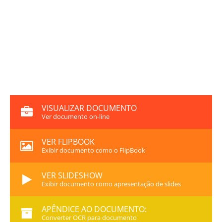
VISUALIZAR DOCUMENTO
Ver documento on-line
VER FLIPBOOK
Exibir documento como o FlipBook
VER SLIDESHOW
Exibir documento como apresentação de slides
APÊNDICE AO DOCUMENTO:
Converter OCR para documento