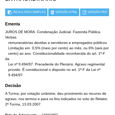
RESULTADO SIMPLES
VERSÃO HTML
VERSÃO PDF
Ementa
JUROS DE MORA. Condenação Judicial. Fazenda Pública. 
Verbas

   remuneratórias devidas a servidores e empregados públicos.

   Limitação em  0,5% (meio por cento) ao mês, ou 6% (seis por

   cento) ao ano. Constitucionalidade reconhecida do art. 1º-F 
da

   Lei nº 9.494/97. Precedente do Plenário. Agravo regimental

   provido. É constitucional o disposto no art. 1º-F da Lei nº

   9.494/97.
Decisão
A Turma, por votação unânime, deu provimento ao recurso de
agravo, nos termos e para os fins indicados no voto do Relator.
2ª Turma, 13.03.2007.