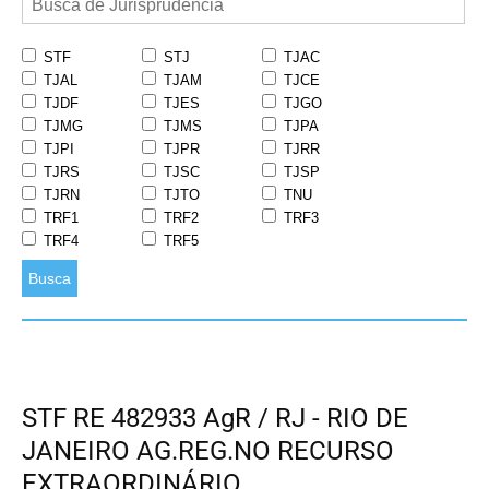
STF
STJ
TJAC
TJAL
TJAM
TJCE
TJDF
TJES
TJGO
TJMG
TJMS
TJPA
TJPI
TJPR
TJRR
TJRS
TJSC
TJSP
TJRN
TJTO
TNU
TRF1
TRF2
TRF3
TRF4
TRF5
Busca
STF RE 482933 AgR / RJ - RIO DE
JANEIRO AG.REG.NO RECURSO
EXTRAORDINÁRIO