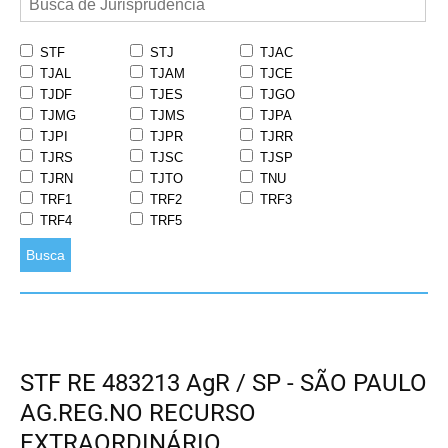
STF
STJ
TJAC
TJAL
TJAM
TJCE
TJDF
TJES
TJGO
TJMG
TJMS
TJPA
TJPI
TJPR
TJRR
TJRS
TJSC
TJSP
TJRN
TJTO
TNU
TRF1
TRF2
TRF3
TRF4
TRF5
Busca
STF RE 483213 AgR / SP - SÃO PAULO
AG.REG.NO RECURSO
EXTRAORDINÁRIO