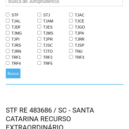
STF
STJ
TJAC
TJAL
TJAM
TJCE
TJDF
TJES
TJGO
TJMG
TJMS
TJPA
TJPI
TJPR
TJRR
TJRS
TJSC
TJSP
TJRN
TJTO
TNU
TRF1
TRF2
TRF3
TRF4
TRF5
Busca
STF RE 483686 / SC - SANTA
CATARINA RECURSO
EXTRAORDINÁRIO