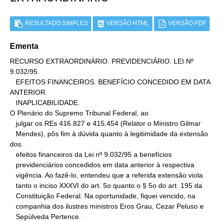
RESULTADO SIMPLES
VERSÃO HTML
VERSÃO PDF
Ementa
RECURSO EXTRAORDINÁRIO. PREVIDENCIÁRIO. LEI Nº 
9.032/95.

   EFEITOS FINANCEIROS. BENEFÍCIO CONCEDIDO EM DATA 
ANTERIOR.

   INAPLICABILIDADE.

O Plenário do Supremo Tribunal Federal, ao

   julgar os REs 416.827 e 415.454 (Relator o Ministro Gilmar

   Mendes), pôs fim à dúvida quanto à legitimidade da extensão 
dos

   efeitos financeiros da Lei nº 9.032/95 a benefícios

   previdenciários concedidos em data anterior à respectiva

   vigência. Ao fazê-lo, entendeu que a referida extensão viola

   tanto o inciso XXXVI do art. 5o quanto o § 5o do art. 195 da

   Constituição Federal. Na oportunidade, fiquei vencido, na

   companhia dos ilustres ministros Eros Grau, Cezar Peluso e

   Sepúlveda Pertence.
