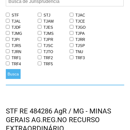
STF
STJ
TJAC
TJAL
TJAM
TJCE
TJDF
TJES
TJGO
TJMG
TJMS
TJPA
TJPI
TJPR
TJRR
TJRS
TJSC
TJSP
TJRN
TJTO
TNU
TRF1
TRF2
TRF3
TRF4
TRF5
Busca
STF RE 484286 AgR / MG - MINAS
GERAIS AG.REG.NO RECURSO
EXTRAORDINÁRIO