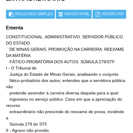
RESULTADO SIMPLES
VERSÃO HTML
VERSÃO PDF
Ementa
CONSTITUCIONAL. ADMINISTRATIVO. SERVIDOR PÚBLICO 
DO ESTADO

   DE MINAS GERAIS. PROMOÇÃO NA CARREIRA. REEXAME 
DA MATÉRIA

   FÁTICO-PROBATÓRIA DOS AUTOS. SÚMULA 279/STF.

I - O Tribunal de

   Justiça do Estado de Minas Gerais, analisando o conjunto

   fático-probatório dos autos, entendeu que a servidora pública 
não

   pretende ascender à carreira diversa daquela para a qual

   ingressou no serviço público. Caso em que a apreciação do 
recurso

   extraordinário não prescinde do reexame de prova, incidindo 
a

   Súmula 279 do STF.

II - Agravo não provido.