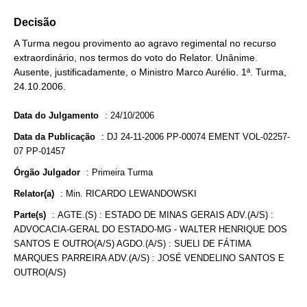
Decisão
A Turma negou provimento ao agravo regimental no recurso
extraordinário, nos termos do voto do Relator. Unânime.
Ausente, justificadamente, o Ministro Marco Aurélio. 1ª. Turma,
24.10.2006.
Data do Julgamento
:
24/10/2006
Data da Publicação
:
DJ 24-11-2006 PP-00074 EMENT VOL-02257-
07 PP-01457
Órgão Julgador
:
Primeira Turma
Relator(a)
:
Min. RICARDO LEWANDOWSKI
Parte(s)
:
AGTE.(S) : ESTADO DE MINAS GERAIS ADV.(A/S) :
ADVOCACIA-GERAL DO ESTADO-MG - WALTER HENRIQUE DOS
SANTOS E OUTRO(A/S) AGDO.(A/S) : SUELI DE FÁTIMA
MARQUES PARREIRA ADV.(A/S) : JOSÉ VENDELINO SANTOS E
OUTRO(A/S)