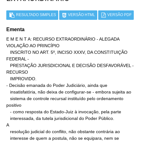
RESULTADO SIMPLES
VERSÃO HTML
VERSÃO PDF
Ementa
E M E N T A: RECURSO EXTRAORDINÁRIO - ALEGADA 
VIOLAÇÃO AO PRINCÍPIO

   INSCRITO NO ART. 5º, INCISO XXXV, DA CONSTITUIÇÃO 
FEDERAL -

   PRESTAÇÃO JURISDICIONAL E DECISÃO DESFAVORÁVEL - 
RECURSO

   IMPROVIDO.

- Decisão emanada do Poder Judiciário, ainda que

   insatisfatória, não deixa de configurar-se - embora sujeita ao

   sistema de controle recursal instituído pelo ordenamento 
positivo

   - como resposta do Estado-Juiz à invocação, pela parte

   interessada, da tutela jurisdicional do Poder Público.

A

   resolução judicial do conflito, não obstante contrária ao

   interesse de quem a postula, não se equipara, nem se 