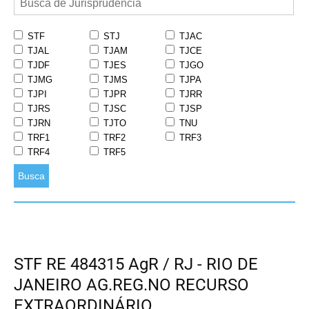
STF
STJ
TJAC
TJAL
TJAM
TJCE
TJDF
TJES
TJGO
TJMG
TJMS
TJPA
TJPI
TJPR
TJRR
TJRS
TJSC
TJSP
TJRN
TJTO
TNU
TRF1
TRF2
TRF3
TRF4
TRF5
Busca
STF RE 484315 AgR / RJ - RIO DE
JANEIRO AG.REG.NO RECURSO
EXTRAORDINÁRIO