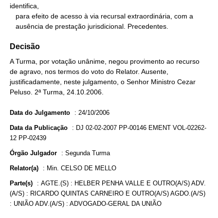
identifica,

   para efeito de acesso à via recursal extraordinária, com a

   ausência de prestação jurisdicional. Precedentes.
Decisão
A Turma, por votação unânime, negou provimento ao recurso
de agravo, nos termos do voto do Relator. Ausente,
justificadamente, neste julgamento, o Senhor Ministro Cezar
Peluso. 2ª Turma, 24.10.2006.
Data do Julgamento
:
24/10/2006
Data da Publicação
:
DJ 02-02-2007 PP-00146 EMENT VOL-02262-
12 PP-02439
Órgão Julgador
:
Segunda Turma
Relator(a)
:
Min. CELSO DE MELLO
Parte(s)
:
AGTE.(S) : HELBER PENHA VALLE E OUTRO(A/S) ADV.
(A/S) : RICARDO QUINTAS CARNEIRO E OUTRO(A/S) AGDO.(A/S)
: UNIÃO ADV.(A/S) : ADVOGADO-GERAL DA UNIÃO