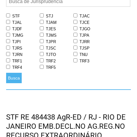
STF
STJ
TJAC
TJAL
TJAM
TJCE
TJDF
TJES
TJGO
TJMG
TJMS
TJPA
TJPI
TJPR
TJRR
TJRS
TJSC
TJSP
TJRN
TJTO
TNU
TRF1
TRF2
TRF3
TRF4
TRF5
Busca
STF RE 484438 AgR-ED / RJ - RIO DE
JANEIRO EMB.DECL.NO AG.REG.NO
RECURSO EXTRAORDINÁRIO