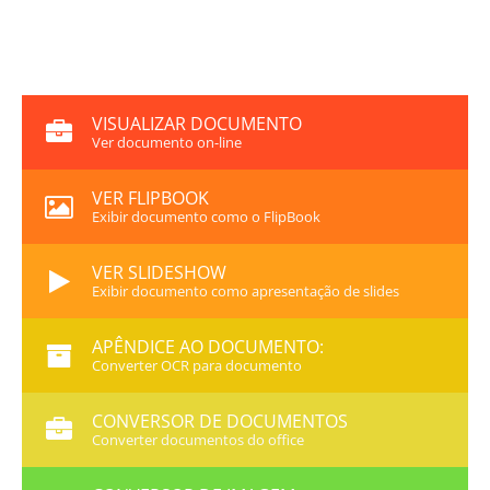
VISUALIZAR DOCUMENTO
Ver documento on-line
VER FLIPBOOK
Exibir documento como o FlipBook
VER SLIDESHOW
Exibir documento como apresentação de slides
APÊNDICE AO DOCUMENTO:
Converter OCR para documento
CONVERSOR DE DOCUMENTOS
Converter documentos do office