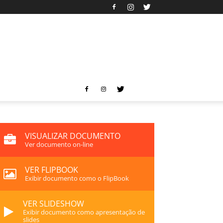
VISUALIZAR DOCUMENTO
Ver documento on-line
VER FLIPBOOK
Exibir documento como o FlipBook
VER SLIDESHOW
Exibir documento como apresentação de
slides