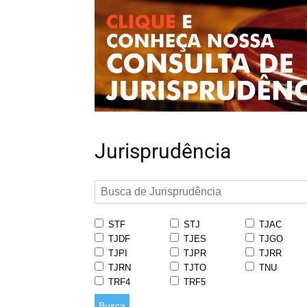
Jurisprudência
STF
STJ
TJAC
TJDF
TJES
TJGO
TJPI
TJPR
TJRR
TJRN
TJTO
TNU
TRF4
TRF5
Busca