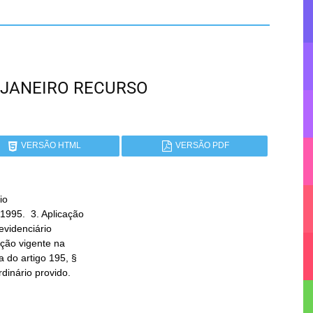
DE JANEIRO RECURSO
VERSÃO HTML
VERSÃO PDF
o

rdinário provido.