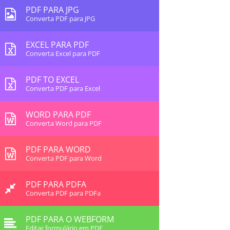
PDF PARA JPG
Converta PDF para JPG
EXCEL PARA PDF
Converta Excel para PDF
PDF TO EXCEL
Converta PDF para Excel
WORD PARA PDF
Converta Word para PDF
PDF PARA WORD
Converta PDF para Word
PDF PARA PDFA
Converta PDF para PDFa
PDF PARA O WEBFORM
Editar formulário em PDF