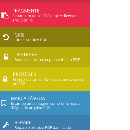
FRAGMENTE
Separe um único PDF dentre diversos
arquivos PDF
GIRE
Gire o Arquivo PDF
DESTRAVE
Remova a proteção por senha do PDF
PROTEGER
Proteja o arquivo PDF adicionando senha
no PDF
MARCA D`ÁGUA
Estampe uma imagem como uma marca
d`água do arquivo PDF
REPARE
Repare o arquivo PDF danificado