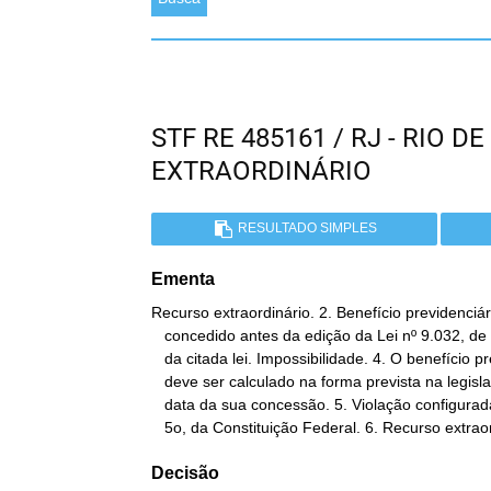
STF RE 485161 / RJ - RIO 
EXTRAORDINÁRIO
RESULTADO SIMPLES
Ementa
Recurso extraordinário. 2. Benefício previdenciári
   concedido antes da edição da Lei nº 9.032, de 1995.  3. Aplicação

   da citada lei. Impossibilidade. 4. O benefício previdenciário

   deve ser calculado na forma prevista na legislação vigente na

   data da sua concessão. 5. Violação configurada do artigo 195, §

   5o, da Constituição Federal. 6. Recurso extrao
Decisão