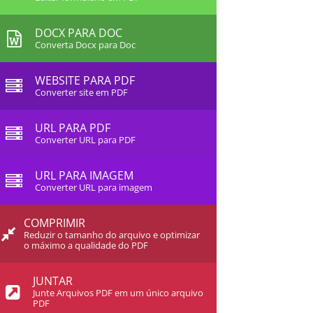
DOCX PARA DOC
Converta Docx para Doc
WEBSITE PARA PDF
Converter site em PDF
URL PARA PDF
Converter URL para PDF
URL PARA IMAGEM
Converter URL para imagem
COMPRIMIR
Reduzir o tamanho do arquivo e optimizar
o máximo a qualidade do PDF
JUNTAR
Junte Arquivos PDF em um único arquivo
PDF