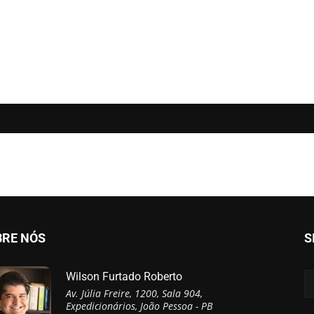
BRE NÓS
S
Wilson Furtado Roberto
Av. Júlia Freire, 1200, Sala 904,
Expedicionários, João Pessoa - PB