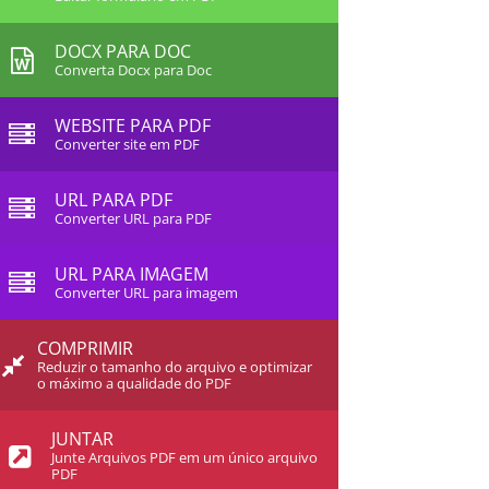
DOCX PARA DOC
Converta Docx para Doc
WEBSITE PARA PDF
Converter site em PDF
URL PARA PDF
Converter URL para PDF
URL PARA IMAGEM
Converter URL para imagem
COMPRIMIR
Reduzir o tamanho do arquivo e optimizar
o máximo a qualidade do PDF
JUNTAR
Junte Arquivos PDF em um único arquivo
PDF