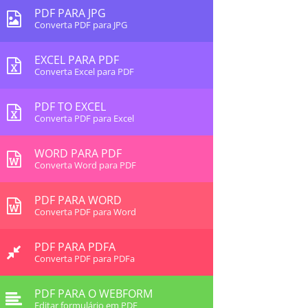
PDF PARA JPG
Converta PDF para JPG
EXCEL PARA PDF
Converta Excel para PDF
PDF TO EXCEL
Converta PDF para Excel
WORD PARA PDF
Converta Word para PDF
PDF PARA WORD
Converta PDF para Word
PDF PARA PDFA
Converta PDF para PDFa
PDF PARA O WEBFORM
Editar formulário em PDF