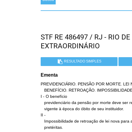
STF RE 486497 / RJ - RIO 
EXTRAORDINÁRIO
RESULTADO SIMPLES
Ementa
PREVIDENCIÁRIO. PENSÃO POR MORTE. LEI 
   BENEFÍCIO. RETROAÇÃO. IMPOSSIBILIDADE.

I - O benefício

   previdenciário da pensão por morte deve ser regido pela lei

   vigente à época do óbito de seu instituidor.

II -

   Impossibilidade de retroação de lei nova para alcançar situações

   pretéritas.
