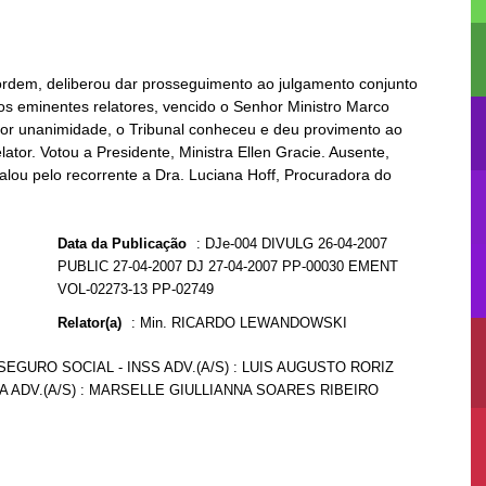
 ordem, deliberou dar prosseguimento ao julgamento conjunto
os eminentes relatores, vencido o Senhor Ministro Marco
, por unanimidade, o Tribunal conheceu e deu provimento ao
ator. Votou a Presidente, Ministra Ellen Gracie. Ausente,
alou pelo recorrente a Dra. Luciana Hoff, Procuradora do
Data da Publicação
:
DJe-004 DIVULG 26-04-2007
PUBLIC 27-04-2007 DJ 27-04-2007 PP-00030 EMENT
VOL-02273-13 PP-02749
Relator(a)
:
Min. RICARDO LEWANDOWSKI
SEGURO SOCIAL - INSS ADV.(A/S) : LUIS AUGUSTO RORIZ
A ADV.(A/S) : MARSELLE GIULLIANNA SOARES RIBEIRO