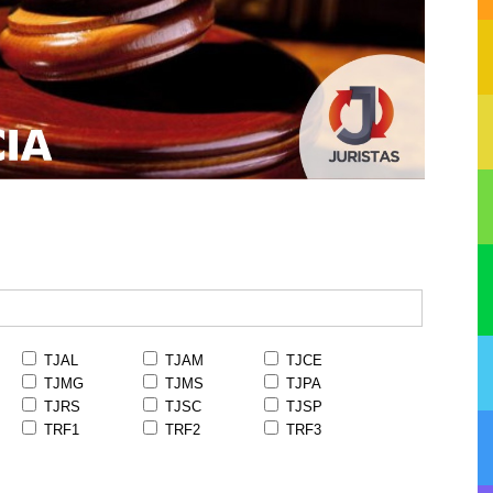
TJAL
TJAM
TJCE
TJMG
TJMS
TJPA
TJRS
TJSC
TJSP
TRF1
TRF2
TRF3