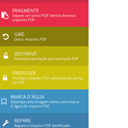
FRAGMENTE
Separe um único PDF dentre diversos
arquivos PDF
GIRE
Gire o Arquivo PDF
DESTRAVE
Remova a proteção por senha do PDF
PROTEGER
Proteja o arquivo PDF adicionando senha
no PDF
MARCA D`ÁGUA
Estampe uma imagem como uma marca
d`água do arquivo PDF
REPARE
Repare o arquivo PDF danificado