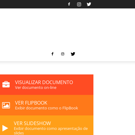
VISUALIZAR DOCUMENTO
Ver documento on-line
VER FLIPBOOK
Exibir documento como o FlipBook
VER SLIDESHOW
Exibir documento como apresentação de
slides