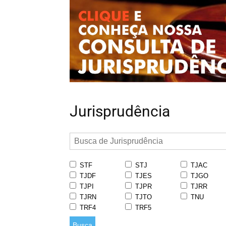
Jurisprudência
STF
STJ
TJAC
TJDF
TJES
TJGO
TJPI
TJPR
TJRR
TJRN
TJTO
TNU
TRF4
TRF5
Busca