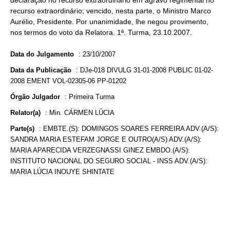
declaração no recurso extraordinário em agravo regimental no
recurso extraordinário; vencido, nesta parte, o Ministro Marco
Aurélio, Presidente. Por unanimidade, lhe negou provimento,
nos termos do voto da Relatora. 1ª. Turma, 23.10.2007.
Data do Julgamento
:
23/10/2007
Data da Publicação
:
DJe-018 DIVULG 31-01-2008 PUBLIC 01-02-
2008 EMENT VOL-02305-06 PP-01202
Órgão Julgador
:
Primeira Turma
Relator(a)
:
Min. CÁRMEN LÚCIA
Parte(s)
:
EMBTE.(S): DOMINGOS SOARES FERREIRA ADV.(A/S):
SANDRA MARIA ESTEFAM JORGE E OUTRO(A/S) ADV.(A/S):
MARIA APARECIDA VERZEGNASSI GINEZ EMBDO.(A/S):
INSTITUTO NACIONAL DO SEGURO SOCIAL - INSS ADV.(A/S):
MARIA LÚCIA INOUYE SHINTATE