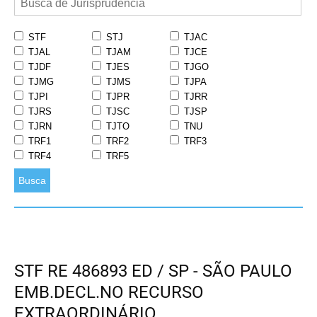
STF
STJ
TJAC
TJAL
TJAM
TJCE
TJDF
TJES
TJGO
TJMG
TJMS
TJPA
TJPI
TJPR
TJRR
TJRS
TJSC
TJSP
TJRN
TJTO
TNU
TRF1
TRF2
TRF3
TRF4
TRF5
Busca
STF RE 486893 ED / SP - SÃO PAULO
EMB.DECL.NO RECURSO
EXTRAORDINÁRIO