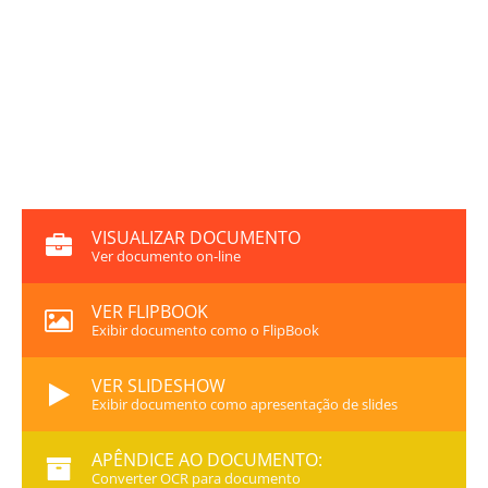
VISUALIZAR DOCUMENTO
Ver documento on-line
VER FLIPBOOK
Exibir documento como o FlipBook
VER SLIDESHOW
Exibir documento como apresentação de slides
APÊNDICE AO DOCUMENTO:
Converter OCR para documento