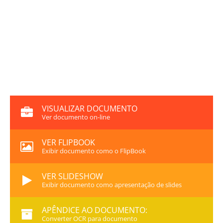
VISUALIZAR DOCUMENTO
Ver documento on-line
VER FLIPBOOK
Exibir documento como o FlipBook
VER SLIDESHOW
Exibir documento como apresentação de slides
APÊNDICE AO DOCUMENTO:
Converter OCR para documento