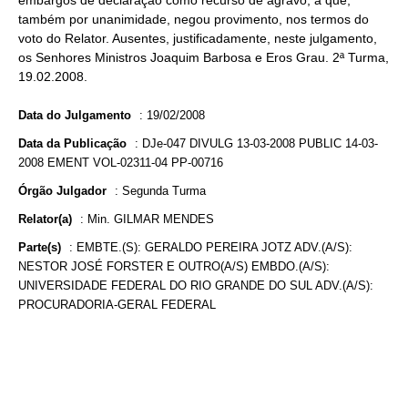
embargos de declaração como recurso de agravo, a que,
também por unanimidade, negou provimento, nos termos do
voto do Relator. Ausentes, justificadamente, neste julgamento,
os Senhores Ministros Joaquim Barbosa e Eros Grau. 2ª Turma,
19.02.2008.
Data do Julgamento
:
19/02/2008
Data da Publicação
:
DJe-047 DIVULG 13-03-2008 PUBLIC 14-03-
2008 EMENT VOL-02311-04 PP-00716
Órgão Julgador
:
Segunda Turma
Relator(a)
:
Min. GILMAR MENDES
Parte(s)
:
EMBTE.(S): GERALDO PEREIRA JOTZ ADV.(A/S):
NESTOR JOSÉ FORSTER E OUTRO(A/S) EMBDO.(A/S):
UNIVERSIDADE FEDERAL DO RIO GRANDE DO SUL ADV.(A/S):
PROCURADORIA-GERAL FEDERAL