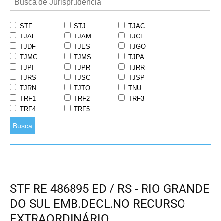
STF
STJ
TJAC
TJAL
TJAM
TJCE
TJDF
TJES
TJGO
TJMG
TJMS
TJPA
TJPI
TJPR
TJRR
TJRS
TJSC
TJSP
TJRN
TJTO
TNU
TRF1
TRF2
TRF3
TRF4
TRF5
Busca
STF RE 486895 ED / RS - RIO GRANDE
DO SUL EMB.DECL.NO RECURSO
EXTRAORDINÁRIO