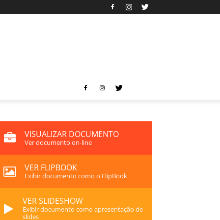
VISUALIZAR DOCUMENTO
Ver documento on-line
VER FLIPBOOK
Exibir documento como o FlipBook
VER SLIDESHOW
Exibir documento como apresentação de
slides