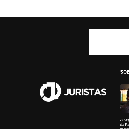
SO
Advog
da Pa