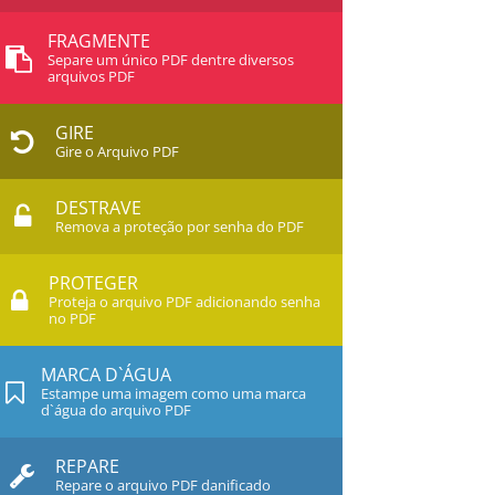
FRAGMENTE
Separe um único PDF dentre diversos
arquivos PDF
GIRE
Gire o Arquivo PDF
DESTRAVE
Remova a proteção por senha do PDF
PROTEGER
Proteja o arquivo PDF adicionando senha
no PDF
MARCA D`ÁGUA
Estampe uma imagem como uma marca
d`água do arquivo PDF
REPARE
Repare o arquivo PDF danificado