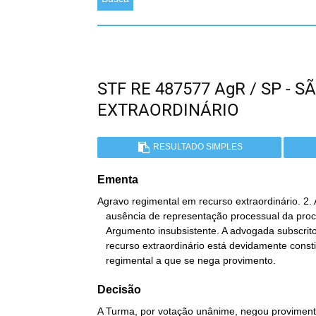
STF RE 487577 AgR / SP -
EXTRAORDINÁRIO
RESULTADO SIMPLES
Ementa
Agravo regimental em recurso extraordinário. 2. 
   ausência de representação processual da procuradora da agravada.

   Argumento insubsistente. A advogada subscritora da petição de

   recurso extraordinário está devidamente constituída. 3. Agravo

   regimental a que se nega provimento.
Decisão
A Turma, por votação unânime, negou provimento