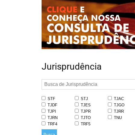
Jurisprudência
STF
STJ
TJAC
TJDF
TJES
TJGO
TJPI
TJPR
TJRR
TJRN
TJTO
TNU
TRF4
TRF5
Busca