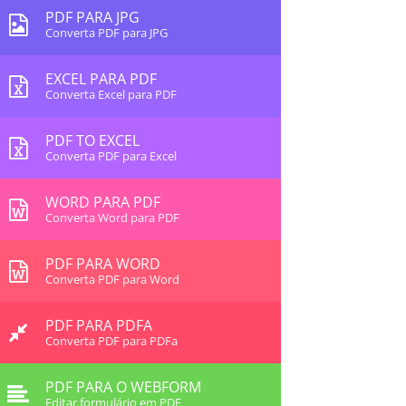
PDF PARA JPG
Converta PDF para JPG
EXCEL PARA PDF
Converta Excel para PDF
PDF TO EXCEL
Converta PDF para Excel
WORD PARA PDF
Converta Word para PDF
PDF PARA WORD
Converta PDF para Word
PDF PARA PDFA
Converta PDF para PDFa
PDF PARA O WEBFORM
Editar formulário em PDF