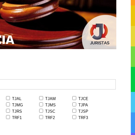
TJAL
TJAM
TJCE
TJMG
TJMS
TJPA
TJRS
TJSC
TJSP
TRF1
TRF2
TRF3