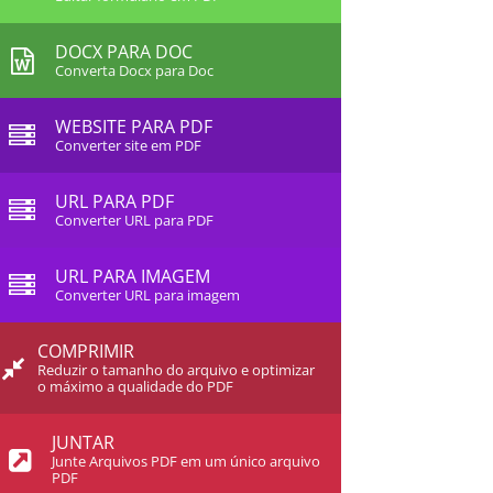
DOCX PARA DOC
Converta Docx para Doc
WEBSITE PARA PDF
Converter site em PDF
URL PARA PDF
Converter URL para PDF
URL PARA IMAGEM
Converter URL para imagem
COMPRIMIR
Reduzir o tamanho do arquivo e optimizar
o máximo a qualidade do PDF
JUNTAR
Junte Arquivos PDF em um único arquivo
PDF