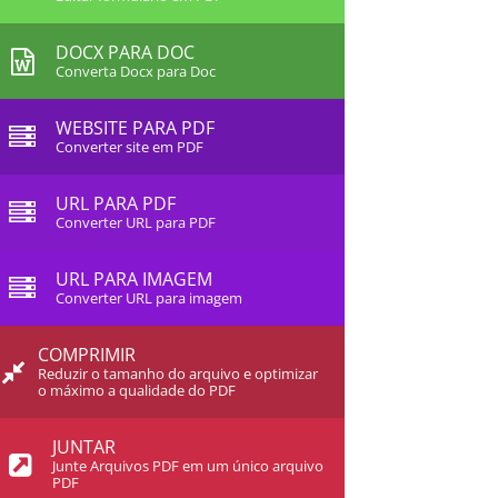
DOCX PARA DOC
Converta Docx para Doc
WEBSITE PARA PDF
Converter site em PDF
URL PARA PDF
Converter URL para PDF
URL PARA IMAGEM
Converter URL para imagem
COMPRIMIR
Reduzir o tamanho do arquivo e optimizar
o máximo a qualidade do PDF
JUNTAR
Junte Arquivos PDF em um único arquivo
PDF