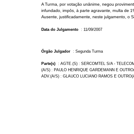
A Turma, por votação unânime, negou provimento
infundado, impôs, à parte agravante, multa de 1
Ausente, justificadamente, neste julgamento, o 
Data do Julgamento
:
11/09/2007
Órgão Julgador
:
Segunda Turma
Parte(s)
:
AGTE.(S) : SERCOMTEL S/A - TELECO
(A/S) : PAULO HENRIQUE GARDEMANN E OUTRO(
ADV.(A/S) : GLAUCO LUCIANO RAMOS E OUTRO(A