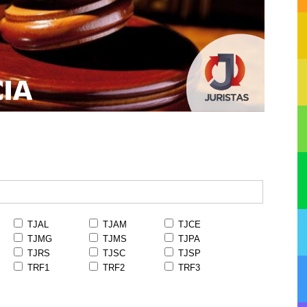
TJAL
TJAM
TJCE
TJMG
TJMS
TJPA
TJRS
TJSC
TJSP
TRF1
TRF2
TRF3