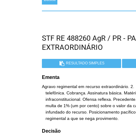
STF RE 488260 AgR / PR -
EXTRAORDINÁRIO
RESULTADO SIMPLES
Ementa
Agravo regimental em recurso extraordinário. 2. 
   telefônica. Cobrança. Assinatura básica. Matéria

   infraconstitucional. Ofensa reflexa. Precedente. 3. Aplicação de

   multa de 1% (um por cento) sobre o valor da causa. Caráter

   infundado do recurso. Posicionamento pacífico da Corte. 4. Agravo

   regimental a que se nega provimento.
Decisão