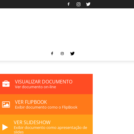
VISUALIZAR DOCUMENTO
Ver documento on-line
VER FLIPBOOK
Exibir documento como o FlipBook
VER SLIDESHOW
Exibir documento como apresentação de
slides