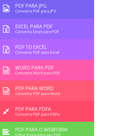
PDF PARA JPG
Converta PDF para JPG
EXCEL PARA PDF
Converta Excel para PDF
PDF TO EXCEL
Converta PDF para Excel
WORD PARA PDF
Converta Word para PDF
PDF PARA WORD
Converta PDF para Word
PDF PARA PDFA
Converta PDF para PDFa
PDF PARA O WEBFORM
Editar formulário em PDF