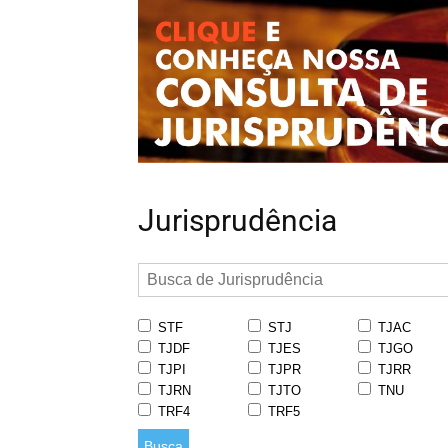
Jurisprudência
STF
STJ
TJAC
TJDF
TJES
TJGO
TJPI
TJPR
TJRR
TJRN
TJTO
TNU
TRF4
TRF5
Busca