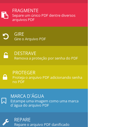
FRAGMENTE
Separe um único PDF dentre diversos
arquivos PDF
GIRE
Gire o Arquivo PDF
DESTRAVE
Remova a proteção por senha do PDF
PROTEGER
Proteja o arquivo PDF adicionando senha
no PDF
MARCA D`ÁGUA
Estampe uma imagem como uma marca
d`água do arquivo PDF
REPARE
Repare o arquivo PDF danificado