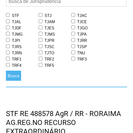
STF
STJ
TJAC
TJAL
TJAM
TJCE
TJDF
TJES
TJGO
TJMG
TJMS
TJPA
TJPI
TJPR
TJRR
TJRS
TJSC
TJSP
TJRN
TJTO
TNU
TRF1
TRF2
TRF3
TRF4
TRF5
Busca
STF RE 488578 AgR / RR - RORAIMA
AG.REG.NO RECURSO
EXTRAORDINÁRIO