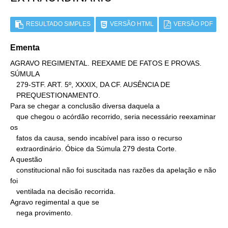
RESULTADO SIMPLES
VERSÃO HTML
VERSÃO PDF
Ementa
AGRAVO REGIMENTAL. REEXAME DE FATOS E PROVAS. 
SÚMULA

   279-STF. ART. 5º, XXXIX, DA CF. AUSÊNCIA DE

   PREQUESTIONAMENTO.

Para se chegar a conclusão diversa daquela a

   que chegou o acórdão recorrido, seria necessário reexaminar 
os

   fatos da causa, sendo incabível para isso o recurso

   extraordinário. Óbice da Súmula 279 desta Corte.

A questão

   constitucional não foi suscitada nas razões da apelação e não 
foi

   ventilada na decisão recorrida.

Agravo regimental a que se

   nega provimento.