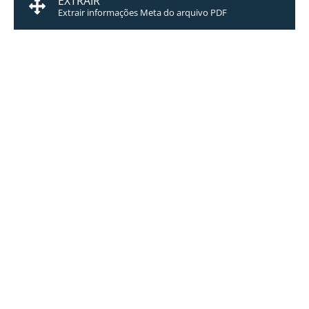
EXTRAIR
Extrair informações Meta do arquivo PDF