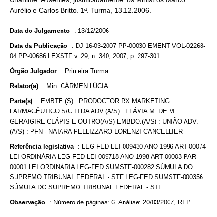
Unânime. Ausentes, justificadamente, os Ministros Marco
Aurélio e Carlos Britto. 1ª. Turma, 13.12.2006.
Data do Julgamento
:
13/12/2006
Data da Publicação
:
DJ 16-03-2007 PP-00030 EMENT VOL-02268-
04 PP-00686 LEXSTF v. 29, n. 340, 2007, p. 297-301
Órgão Julgador
:
Primeira Turma
Relator(a)
:
Min. CÁRMEN LÚCIA
Parte(s)
:
EMBTE.(S) : PRODOCTOR RX MARKETING
FARMACÊUTICO S/C LTDA ADV.(A/S) : FLÁVIA M. DE M.
GERAIGIRE CLÁPIS E OUTRO(A/S) EMBDO.(A/S) : UNIÃO ADV.
(A/S) : PFN - NAIARA PELLIZZARO LORENZI CANCELLIER
Referência legislativa
:
LEG-FED LEI-009430 ANO-1996 ART-00074
LEI ORDINÁRIA LEG-FED LEI-009718 ANO-1998 ART-00003 PAR-
00001 LEI ORDINÁRIA LEG-FED SUMSTF-000282 SÚMULA DO
SUPREMO TRIBUNAL FEDERAL - STF LEG-FED SUMSTF-000356
SÚMULA DO SUPREMO TRIBUNAL FEDERAL - STF
Observação
:
Número de páginas: 6. Análise: 20/03/2007, RHP.