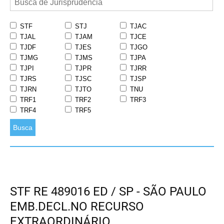
STF
STJ
TJAC
TJAL
TJAM
TJCE
TJDF
TJES
TJGO
TJMG
TJMS
TJPA
TJPI
TJPR
TJRR
TJRS
TJSC
TJSP
TJRN
TJTO
TNU
TRF1
TRF2
TRF3
TRF4
TRF5
Busca
STF RE 489016 ED / SP - SÃO PAULO
EMB.DECL.NO RECURSO
EXTRAORDINÁRIO