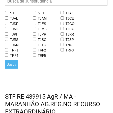
STF
STJ
TJAC
TJAL
TJAM
TJCE
TJDF
TJES
TJGO
TJMG
TJMS
TJPA
TJPI
TJPR
TJRR
TJRS
TJSC
TJSP
TJRN
TJTO
TNU
TRF1
TRF2
TRF3
TRF4
TRF5
Busca
STF RE 489915 AgR / MA -
MARANHÃO AG.REG.NO RECURSO
EXTRAORDINÁRIO