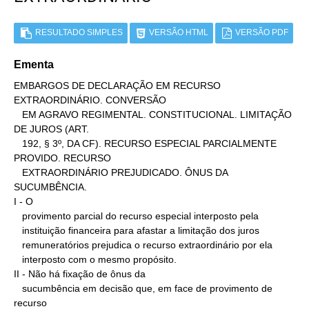
RESULTADO SIMPLES
VERSÃO HTML
VERSÃO PDF
Ementa
EMBARGOS DE DECLARAÇÃO EM RECURSO 
EXTRAORDINÁRIO. CONVERSÃO

   EM AGRAVO REGIMENTAL. CONSTITUCIONAL. LIMITAÇÃO 
DE JUROS (ART.

   192, § 3º, DA CF). RECURSO ESPECIAL PARCIALMENTE 
PROVIDO. RECURSO

   EXTRAORDINÁRIO PREJUDICADO. ÔNUS DA 
SUCUMBÊNCIA.

I - O

   provimento parcial do recurso especial interposto pela

   instituição financeira para afastar a limitação dos juros

   remuneratórios prejudica o recurso extraordinário por ela

   interposto com o mesmo propósito.

II - Não há fixação de ônus da

   sucumbência em decisão que, em face de provimento de 
recurso
