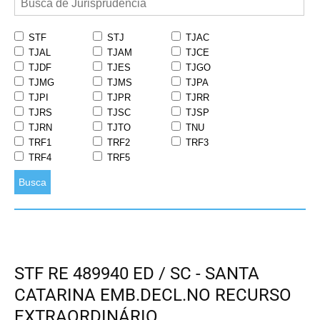
STF
STJ
TJAC
TJAL
TJAM
TJCE
TJDF
TJES
TJGO
TJMG
TJMS
TJPA
TJPI
TJPR
TJRR
TJRS
TJSC
TJSP
TJRN
TJTO
TNU
TRF1
TRF2
TRF3
TRF4
TRF5
Busca
STF RE 489940 ED / SC - SANTA
CATARINA EMB.DECL.NO RECURSO
EXTRAORDINÁRIO