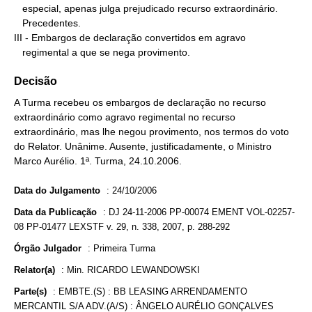
   especial, apenas julga prejudicado recurso extraordinário.

   Precedentes.

III - Embargos de declaração convertidos em agravo

   regimental a que se nega provimento.
Decisão
A Turma recebeu os embargos de declaração no recurso
extraordinário como agravo regimental no recurso
extraordinário, mas lhe negou provimento, nos termos do voto
do Relator. Unânime. Ausente, justificadamente, o Ministro
Marco Aurélio. 1ª. Turma, 24.10.2006.
Data do Julgamento
:
24/10/2006
Data da Publicação
:
DJ 24-11-2006 PP-00074 EMENT VOL-02257-
08 PP-01477 LEXSTF v. 29, n. 338, 2007, p. 288-292
Órgão Julgador
:
Primeira Turma
Relator(a)
:
Min. RICARDO LEWANDOWSKI
Parte(s)
:
EMBTE.(S) : BB LEASING ARRENDAMENTO
MERCANTIL S/A ADV.(A/S) : ÂNGELO AURÉLIO GONÇALVES