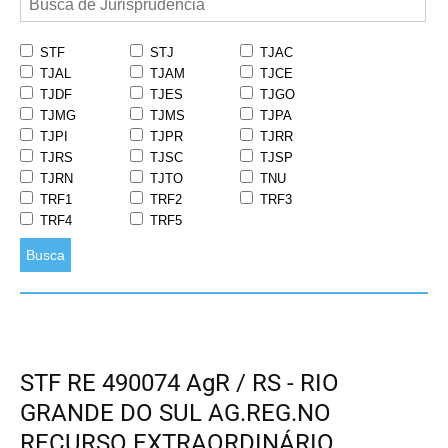
STF
STJ
TJAC
TJAL
TJAM
TJCE
TJDF
TJES
TJGO
TJMG
TJMS
TJPA
TJPI
TJPR
TJRR
TJRS
TJSC
TJSP
TJRN
TJTO
TNU
TRF1
TRF2
TRF3
TRF4
TRF5
Busca
STF RE 490074 AgR / RS - RIO
GRANDE DO SUL AG.REG.NO
RECURSO EXTRAORDINÁRIO