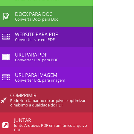
DOCX PARA DOC
Converta Docx para Doc
WEBSITE PARA PDF
Converter site em PDF
URL PARA PDF
Converter URL para PDF
URL PARA IMAGEM
Converter URL para imagem
COMPRIMIR
Reduzir o tamanho do arquivo e optimizar
o máximo a qualidade do PDF
JUNTAR
Junte Arquivos PDF em um único arquivo
PDF