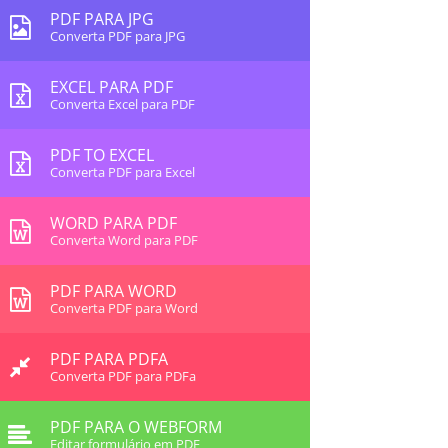
PDF PARA JPG
Converta PDF para JPG
EXCEL PARA PDF
Converta Excel para PDF
PDF TO EXCEL
Converta PDF para Excel
WORD PARA PDF
Converta Word para PDF
PDF PARA WORD
Converta PDF para Word
PDF PARA PDFA
Converta PDF para PDFa
PDF PARA O WEBFORM
Editar formulário em PDF