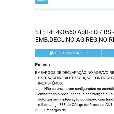
STF RE 490560 AgR-ED / RS
EMB.DECL.NO AG.REG.NO 
RESULTADO SIMPLES
Ementa
EMBARGOS DE DECLARAÇÃO NO AGRAVO RE
   EXTRAORDINÁRIO. EXECUÇÃO CONTRA A FAZENDA PÚBLICA. OMISSÃO.

   INEXISTÊNCIA.

1.      Não se encontram configuradas no acórdão
   embargado a obscuridade, a contradição ou a omissão que

   autorizariam a integração do julgado com fundamento nos incisos I

   e II do artigo 535 do Código de Processo Civil.

2.      Embargos de
