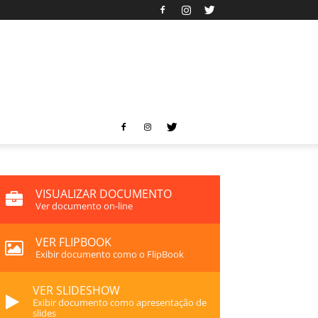
VISUALIZAR DOCUMENTO
Ver documento on-line
VER FLIPBOOK
Exibir documento como o FlipBook
VER SLIDESHOW
Exibir documento como apresentação de
slides