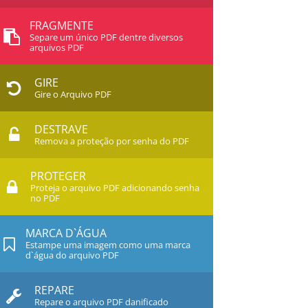
FRAGMENTE
Separe um único PDF dentre diversos
arquivos PDF
GIRE
Gire o Arquivo PDF
DESTRAVE
Remova a proteção por senha do PDF
PROTEGER
Proteja o arquivo PDF adicionando senha
no PDF
MARCA D`ÁGUA
Estampe uma imagem como uma marca
d`água do arquivo PDF
REPARE
Repare o arquivo PDF danificado