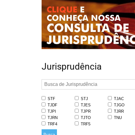
Jurisprudência
STF
STJ
TJAC
TJDF
TJES
TJGO
TJPI
TJPR
TJRR
TJRN
TJTO
TNU
TRF4
TRF5
Busca