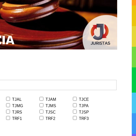
TJAL
TJAM
TJCE
TJMG
TJMS
TJPA
TJRS
TJSC
TJSP
TRF1
TRF2
TRF3