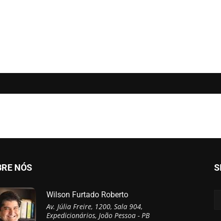
BRE NÓS
S
Wilson Furtado Roberto
Av. Júlia Freire, 1200, Sala 904,
Expedicionários, João Pessoa - PB