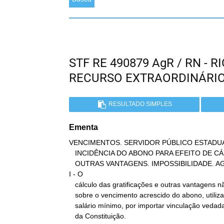
STF RE 490879 AgR / RN -
RECURSO EXTRAORDINÁRI
RESULTADO SIMPLES
Ementa
VENCIMENTOS. SERVIDOR PÚBLICO ESTADUAL
   INCIDÊNCIA DO ABONO PARA EFEITO DE CÁLCULO DE GRATIFICAÇÕES E

   OUTRAS VANTAGENS. IMPOSSIBILIDADE. AGRAVO IMPROVIDO.

I - O

   cálculo das gratificações e outras vantagens não devem incidir

   sobre o vencimento acrescido do abono, utilizado para atingir o

   salário mínimo, por importar vinculação vedada pelo art. 7º, IV,

   da Constituição.
