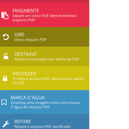
FRAGMENTE
Separe um único PDF dentre diversos
arquivos PDF
GIRE
Gire o Arquivo PDF
DESTRAVE
Remova a proteção por senha do PDF
PROTEGER
Proteja o arquivo PDF adicionando senha
no PDF
MARCA D`ÁGUA
Estampe uma imagem como uma marca
d`água do arquivo PDF
REPARE
Repare o arquivo PDF danificado