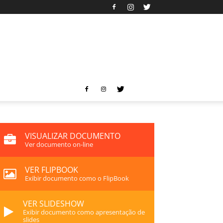
VISUALIZAR DOCUMENTO
Ver documento on-line
VER FLIPBOOK
Exibir documento como o FlipBook
VER SLIDESHOW
Exibir documento como apresentação de
slides