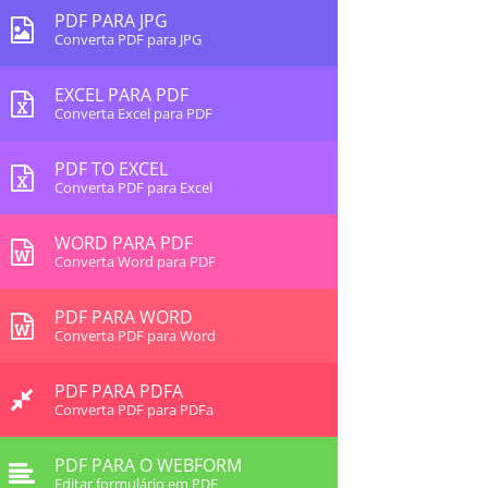
PDF PARA JPG
Converta PDF para JPG
EXCEL PARA PDF
Converta Excel para PDF
PDF TO EXCEL
Converta PDF para Excel
WORD PARA PDF
Converta Word para PDF
PDF PARA WORD
Converta PDF para Word
PDF PARA PDFA
Converta PDF para PDFa
PDF PARA O WEBFORM
Editar formulário em PDF