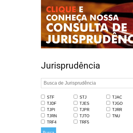
Jurisprudência
STF
STJ
TJAC
TJDF
TJES
TJGO
TJPI
TJPR
TJRR
TJRN
TJTO
TNU
TRF4
TRF5
Busca