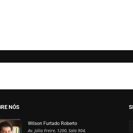
BRE NÓS
S
Wilson Furtado Roberto
Av. Júlia Freire, 1200, Sala 904,