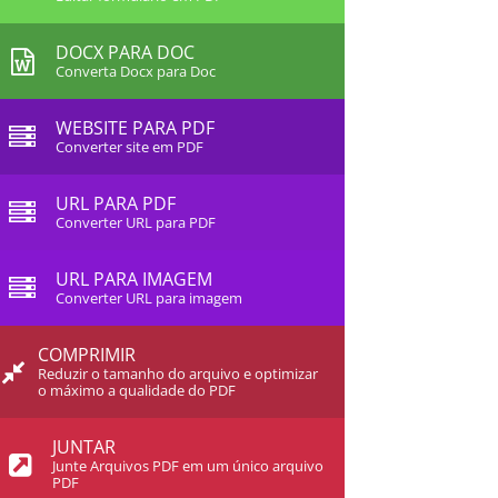
DOCX PARA DOC
Converta Docx para Doc
WEBSITE PARA PDF
Converter site em PDF
URL PARA PDF
Converter URL para PDF
URL PARA IMAGEM
Converter URL para imagem
COMPRIMIR
Reduzir o tamanho do arquivo e optimizar
o máximo a qualidade do PDF
JUNTAR
Junte Arquivos PDF em um único arquivo
PDF