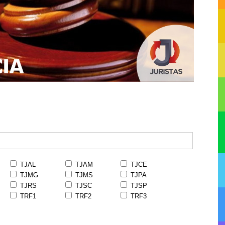
TJAL
TJAM
TJCE
TJMG
TJMS
TJPA
TJRS
TJSC
TJSP
TRF1
TRF2
TRF3