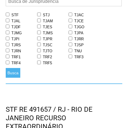
STF
STJ
TJAC
TJAL
TJAM
TJCE
TJDF
TJES
TJGO
TJMG
TJMS
TJPA
TJPI
TJPR
TJRR
TJRS
TJSC
TJSP
TJRN
TJTO
TNU
TRF1
TRF2
TRF3
TRF4
TRF5
Busca
STF RE 491657 / RJ - RIO DE
JANEIRO RECURSO
EXTRAORDINÁRIO