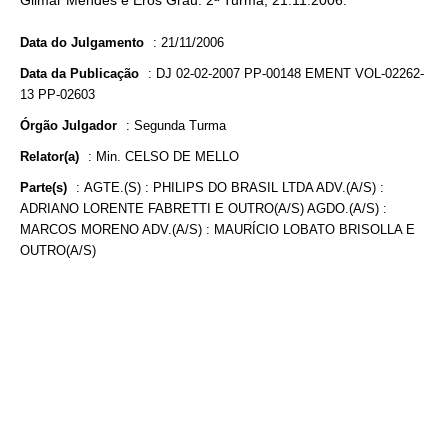
Gilmar Mendes e Eros Grau. 2ª Turma, 21.11.2006.
Data do Julgamento
:
21/11/2006
Data da Publicação
:
DJ 02-02-2007 PP-00148 EMENT VOL-02262-
13 PP-02603
Órgão Julgador
:
Segunda Turma
Relator(a)
:
Min. CELSO DE MELLO
Parte(s)
:
AGTE.(S) : PHILIPS DO BRASIL LTDA ADV.(A/S) :
ADRIANO LORENTE FABRETTI E OUTRO(A/S) AGDO.(A/S) :
MARCOS MORENO ADV.(A/S) : MAURÍCIO LOBATO BRISOLLA E
OUTRO(A/S)