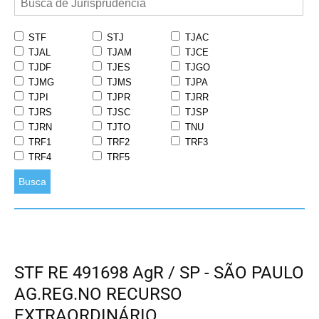
STF
STJ
TJAC
TJAL
TJAM
TJCE
TJDF
TJES
TJGO
TJMG
TJMS
TJPA
TJPI
TJPR
TJRR
TJRS
TJSC
TJSP
TJRN
TJTO
TNU
TRF1
TRF2
TRF3
TRF4
TRF5
Busca
STF RE 491698 AgR / SP - SÃO PAULO
AG.REG.NO RECURSO
EXTRAORDINÁRIO