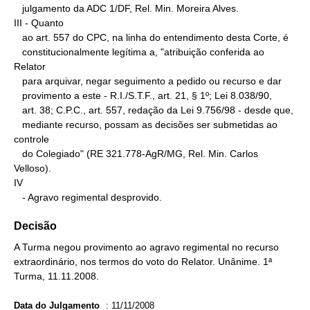
   julgamento da ADC 1/DF, Rel. Min. Moreira Alves.

III - Quanto

   ao art. 557 do CPC, na linha do entendimento desta Corte, é

   constitucionalmente legítima a, "atribuição conferida ao 
Relator

   para arquivar, negar seguimento a pedido ou recurso e dar

   provimento a este - R.I./S.T.F., art. 21, § 1º; Lei 8.038/90,

   art. 38; C.P.C., art. 557, redação da Lei 9.756/98 - desde que,

   mediante recurso, possam as decisões ser submetidas ao 
controle

   do Colegiado" (RE 321.778-AgR/MG, Rel. Min. Carlos 
Velloso).

IV

   - Agravo regimental desprovido.
Decisão
A Turma negou provimento ao agravo regimental no recurso
extraordinário, nos termos do voto do Relator. Unânime. 1ª
Turma, 11.11.2008.
Data do Julgamento
:
11/11/2008