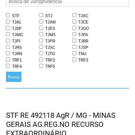
STF
STJ
TJAC
TJAL
TJAM
TJCE
TJDF
TJES
TJGO
TJMG
TJMS
TJPA
TJPI
TJPR
TJRR
TJRS
TJSC
TJSP
TJRN
TJTO
TNU
TRF1
TRF2
TRF3
TRF4
TRF5
Busca
STF RE 492118 AgR / MG - MINAS
GERAIS AG.REG.NO RECURSO
EXTRAORDINÁRIO