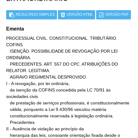
RESULTADO SIMPLES
VERSÃO HTML
VERSÃO PDF
Ementa
PROCESSUAL CIVIL. CONSTITUCIONAL. TRIBUTÁRIO. 
COFINS.

   ISENÇÃO. POSSIBILIDADE DE REVOGAÇÃO POR LEI 
ORDINÁRIA.

   PRECEDENTES. ART. 557 DO CPC. ATRIBUIÇÕES DO 
RELATOR. LEGÍTIMA.

   AGRAVO REGIMENTAL DESPROVIDO.

I - A revogação, por lei ordinária,

   da isenção da COFINS concedida pela LC 70/91 às 
sociedades civis

   de prestação de serviços profissionais, é constitucionalmente

   válida, porquanto a Lei 9.430/96 veiculou matéria

   constitucionalmente reservada à legislação ordinária.

   Precedentes.

II - Ausência de violação ao princípio da

   hierarquia das leis, consoante orientação fixada desde o
