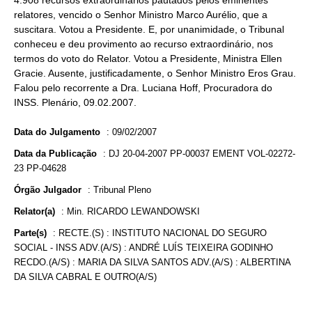
4.908 recursos extraordinários pautados pelos eminentes
relatores, vencido o Senhor Ministro Marco Aurélio, que a
suscitara. Votou a Presidente. E, por unanimidade, o Tribunal
conheceu e deu provimento ao recurso extraordinário, nos
termos do voto do Relator. Votou a Presidente, Ministra Ellen
Gracie. Ausente, justificadamente, o Senhor Ministro Eros Grau.
Falou pelo recorrente a Dra. Luciana Hoff, Procuradora do
INSS. Plenário, 09.02.2007.
Data do Julgamento
:
09/02/2007
Data da Publicação
:
DJ 20-04-2007 PP-00037 EMENT VOL-02272-
23 PP-04628
Órgão Julgador
:
Tribunal Pleno
Relator(a)
:
Min. RICARDO LEWANDOWSKI
Parte(s)
:
RECTE.(S) : INSTITUTO NACIONAL DO SEGURO
SOCIAL - INSS ADV.(A/S) : ANDRÉ LUÍS TEIXEIRA GODINHO
RECDO.(A/S) : MARIA DA SILVA SANTOS ADV.(A/S) : ALBERTINA
DA SILVA CABRAL E OUTRO(A/S)