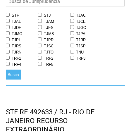
STF
STJ
TJAC
TJAL
TJAM
TJCE
TJDF
TJES
TJGO
TJMG
TJMS
TJPA
TJPI
TJPR
TJRR
TJRS
TJSC
TJSP
TJRN
TJTO
TNU
TRF1
TRF2
TRF3
TRF4
TRF5
Busca
STF RE 492633 / RJ - RIO DE
JANEIRO RECURSO
EXTRAORDINÁRIO