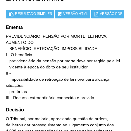
RESULTADO SIMPLES
VERSÃO HTML
VERSÃO PDF
Ementa
PREVIDENCIÁRIO. PENSÃO POR MORTE. LEI NOVA. 
AUMENTO DO

   BENEFÍCIO. RETROAÇÃO. IMPOSSIBILIDADE.

I - O benefício

   previdenciário da pensão por morte deve ser regido pela lei

   vigente à época do óbito de seu instituidor.

II -

   Impossibilidade de retroação de lei nova para alcançar 
situações

   pretéritas.

III - Recurso extraordinário conhecido e provido.
Decisão
O Tribunal, por maioria, apreciando questão de ordem,
deliberou dar prosseguimento ao julgamento conjunto dos