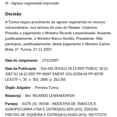
III - Agravo regimental improvido.
Decisão
A Turma negou provimento ao agravo regimental no recurso
extraordinário, nos termos do voto do Relator. Unânime.
Presidiu o julgamento o Ministro Ricardo Lewandowski. Ausente,
justificadamente, o Ministro Marco Aurélio, Presidente. Não
participou, justificadamente, deste julgamento o Ministro Carlos
Britto 1ª. Turma, 27.11.2007.
Data do Julgamento
:
27/11/2007
Data da Publicação
:
DJe-165 DIVULG 18-12-2007 PUBLIC 19-12-
2007 DJ 19-12-2007 PP-00047 EMENT VOL-02304-04 PP-00739
LEXSTF v. 30, n. 353, 2008, p. 252-255
Órgão Julgador
:
Primeira Turma
Relator(a)
:
Min. RICARDO LEWANDOWSKI
Parte(s)
:
AGTE.(S): INTAB - INDÚSTRIA DE TABACOS E
AGROPECUÁRIA LTDA E OUTRO(A/S) ADV.(A/S): ÉDISON
FREITAS DE SIQUEIRA E OUTRO(A/S) AGDO.(A/S): INSTITUTO