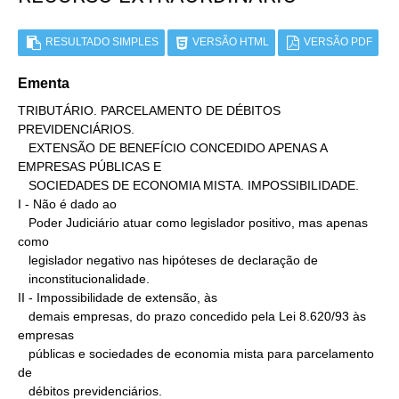
RESULTADO SIMPLES
VERSÃO HTML
VERSÃO PDF
Ementa
TRIBUTÁRIO. PARCELAMENTO DE DÉBITOS 
PREVIDENCIÁRIOS.

   EXTENSÃO DE BENEFÍCIO CONCEDIDO APENAS A 
EMPRESAS PÚBLICAS E

   SOCIEDADES DE ECONOMIA MISTA. IMPOSSIBILIDADE.

I - Não é dado ao

   Poder Judiciário atuar como legislador positivo, mas apenas 
como

   legislador negativo nas hipóteses de declaração de

   inconstitucionalidade.

II - Impossibilidade de extensão, às

   demais empresas, do prazo concedido pela Lei 8.620/93 às 
empresas

   públicas e sociedades de economia mista para parcelamento 
de

   débitos previdenciários.
