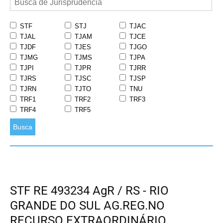
STF
STJ
TJAC
TJAL
TJAM
TJCE
TJDF
TJES
TJGO
TJMG
TJMS
TJPA
TJPI
TJPR
TJRR
TJRS
TJSC
TJSP
TJRN
TJTO
TNU
TRF1
TRF2
TRF3
TRF4
TRF5
Busca
STF RE 493234 AgR / RS - RIO
GRANDE DO SUL AG.REG.NO
RECURSO EXTRAORDINÁRIO