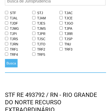
STF
STJ
TJAC
TJAL
TJAM
TJCE
TJDF
TJES
TJGO
TJMG
TJMS
TJPA
TJPI
TJPR
TJRR
TJRS
TJSC
TJSP
TJRN
TJTO
TNU
TRF1
TRF2
TRF3
TRF4
TRF5
Busca
STF RE 493792 / RN - RIO GRANDE
DO NORTE RECURSO
EXTRAORDINÁRIO