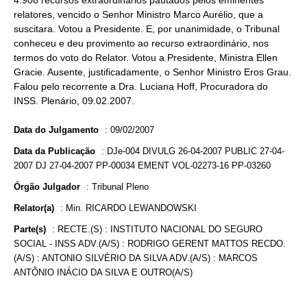
4.908 recursos extraordinários pautados pelos eminentes
relatores, vencido o Senhor Ministro Marco Aurélio, que a
suscitara. Votou a Presidente. E, por unanimidade, o Tribunal
conheceu e deu provimento ao recurso extraordinário, nos
termos do voto do Relator. Votou a Presidente, Ministra Ellen
Gracie. Ausente, justificadamente, o Senhor Ministro Eros Grau.
Falou pelo recorrente a Dra. Luciana Hoff, Procuradora do
INSS. Plenário, 09.02.2007.
Data do Julgamento
:
09/02/2007
Data da Publicação
:
DJe-004 DIVULG 26-04-2007 PUBLIC 27-04-
2007 DJ 27-04-2007 PP-00034 EMENT VOL-02273-16 PP-03260
Órgão Julgador
:
Tribunal Pleno
Relator(a)
:
Min. RICARDO LEWANDOWSKI
Parte(s)
:
RECTE.(S) : INSTITUTO NACIONAL DO SEGURO
SOCIAL - INSS ADV.(A/S) : RODRIGO GERENT MATTOS RECDO.
(A/S) : ANTONIO SILVÉRIO DA SILVA ADV.(A/S) : MARCOS
ANTÔNIO INÁCIO DA SILVA E OUTRO(A/S)