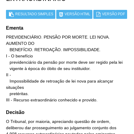
RESULTADO SIMPLES
VERSÃO HTML
VERSÃO PDF
Ementa
PREVIDENCIÁRIO. PENSÃO POR MORTE. LEI NOVA. 
AUMENTO DO

   BENEFÍCIO. RETROAÇÃO. IMPOSSIBILIDADE.

I - O benefício

   previdenciário da pensão por morte deve ser regido pela lei

   vigente à época do óbito de seu instituidor.

II -

   Impossibilidade de retroação de lei nova para alcançar 
situações

   pretéritas.

III - Recurso extraordinário conhecido e provido.
Decisão
O Tribunal, por maioria, apreciando questão de ordem,
deliberou dar prosseguimento ao julgamento conjunto dos