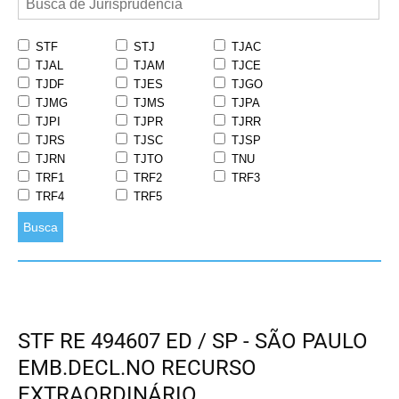
STF
STJ
TJAC
TJAL
TJAM
TJCE
TJDF
TJES
TJGO
TJMG
TJMS
TJPA
TJPI
TJPR
TJRR
TJRS
TJSC
TJSP
TJRN
TJTO
TNU
TRF1
TRF2
TRF3
TRF4
TRF5
Busca
STF RE 494607 ED / SP - SÃO PAULO
EMB.DECL.NO RECURSO
EXTRAORDINÁRIO