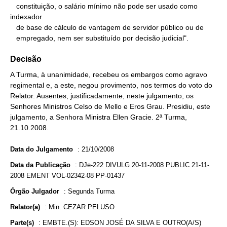
   constituição, o salário mínimo não pode ser usado como 
indexador

   de base de cálculo de vantagem de servidor público ou de

   empregado, nem ser substituído por decisão judicial".
Decisão
A Turma, à unanimidade, recebeu os embargos como agravo
regimental e, a este, negou provimento, nos termos do voto do
Relator. Ausentes, justificadamente, neste julgamento, os
Senhores Ministros Celso de Mello e Eros Grau. Presidiu, este
julgamento, a Senhora Ministra Ellen Gracie. 2ª Turma,
21.10.2008.
Data do Julgamento
:
21/10/2008
Data da Publicação
:
DJe-222 DIVULG 20-11-2008 PUBLIC 21-11-
2008 EMENT VOL-02342-08 PP-01437
Órgão Julgador
:
Segunda Turma
Relator(a)
:
Min. CEZAR PELUSO
Parte(s)
:
EMBTE.(S): EDSON JOSÉ DA SILVA E OUTRO(A/S)