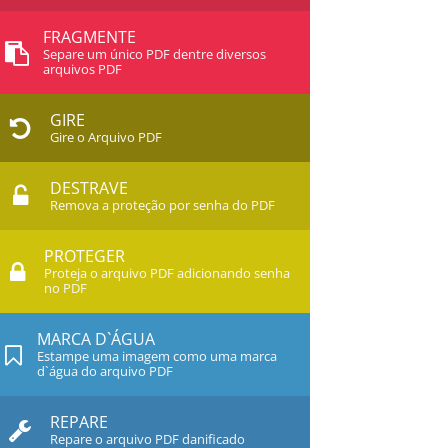
FRAGMENTE
Separe um único PDF dentre diversos
arquivos PDF
GIRE
Gire o Arquivo PDF
DESTRAVE
Remova a proteção por senha do PDF
PROTEGER
Proteja o arquivo PDF adicionando senha
no PDF
MARCA D`ÁGUA
Estampe uma imagem como uma marca
d`água do arquivo PDF
REPARE
Repare o arquivo PDF danificado