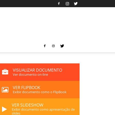
VISUALIZAR DOCUMENTO
Ver documento on-line
VER FLIPBOOK
Exibir documento como o FlipBook
VER SLIDESHOW
Exibir documento como apresentação de
slides