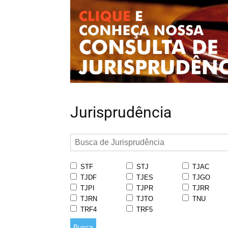
Jurisprudência
STF
STJ
TJAC
TJDF
TJES
TJGO
TJPI
TJPR
TJRR
TJRN
TJTO
TNU
TRF4
TRF5
Busca