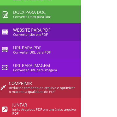
DOCX PARA DOC
Converta Docx para Doc
WEBSITE PARA PDF
Converter site em PDF
URL PARA PDF
Converter URL para PDF
URL PARA IMAGEM
Converter URL para imagem
COMPRIMIR
Reduzir o tamanho do arquivo e optimizar
o máximo a qualidade do PDF
JUNTAR
Junte Arquivos PDF em um único arquivo
PDF