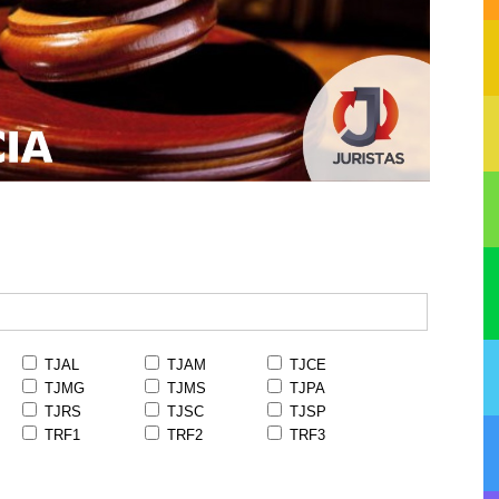
TJAL
TJAM
TJCE
TJMG
TJMS
TJPA
TJRS
TJSC
TJSP
TRF1
TRF2
TRF3