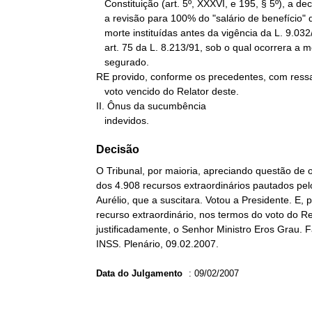
   Constituição (art. 5º, XXXVI, e 195, § 5º), a decisão que defere

   a revisão para 100% do "salário de benefício" das pensões por

   morte instituídas antes da vigência da L. 9.032/95, que alterou o

   art. 75 da L. 8.213/91, sob o qual ocorrera a morte do

   segurado.

RE provido, conforme os precedentes, com ressa
   voto vencido do Relator deste.

II. Ônus da sucumbência

   indevidos.
Decisão
O Tribunal, por maioria, apreciando questão de
dos 4.908 recursos extraordinários pautados pel
Aurélio, que a suscitara. Votou a Presidente. E
recurso extraordinário, nos termos do voto do Rel
justificadamente, o Senhor Ministro Eros Grau. F
INSS. Plenário, 09.02.2007.
Data do Julgamento
:
09/02/2007