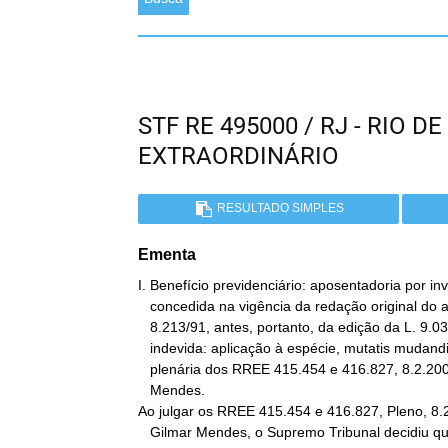
STF RE 495000 / RJ - RIO 
EXTRAORDINÁRIO
RESULTADO SIMPLES
Ementa
I. Benefício previdenciário: aposentadoria por inv
   concedida na vigência da redação original do art. 44 da L.

   8.213/91, antes, portanto, da edição da L. 9.032/95: revisão

   indevida: aplicação à espécie, mutatis mudandis, da decisão

   plenária dos RREE 415.454 e 416.827, 8.2.2007, Gilmar

   Mendes.

Ao julgar os RREE 415.454 e 416.827, Pleno, 8.2
   Gilmar Mendes, o Supremo Tribunal decidiu que contraria a
