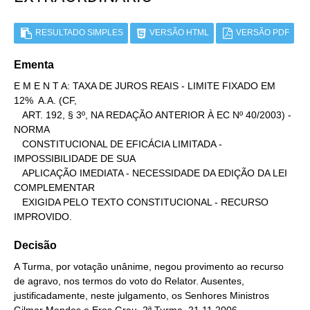
RESULTADO SIMPLES
VERSÃO HTML
VERSÃO PDF
Ementa
E M E N T A: TAXA DE JUROS REAIS - LIMITE FIXADO EM 
12%  A.A. (CF,

   ART. 192, § 3º, NA REDAÇÃO ANTERIOR À EC Nº 40/2003) - 
NORMA

   CONSTITUCIONAL DE EFICÁCIA LIMITADA - 
IMPOSSIBILIDADE DE SUA

   APLICAÇÃO IMEDIATA - NECESSIDADE DA EDIÇÃO DA LEI 
COMPLEMENTAR

   EXIGIDA PELO TEXTO CONSTITUCIONAL - RECURSO 
IMPROVIDO.
Decisão
A Turma, por votação unânime, negou provimento ao recurso
de agravo, nos termos do voto do Relator. Ausentes,
justificadamente, neste julgamento, os Senhores Ministros