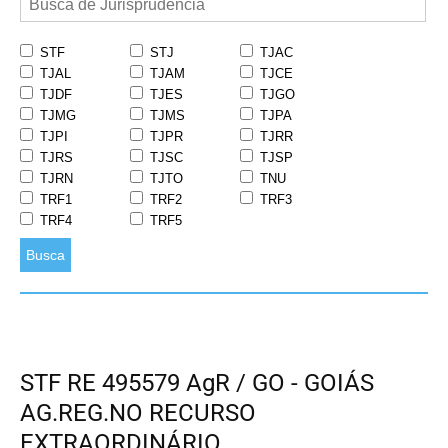
STF
STJ
TJAC
TJAL
TJAM
TJCE
TJDF
TJES
TJGO
TJMG
TJMS
TJPA
TJPI
TJPR
TJRR
TJRS
TJSC
TJSP
TJRN
TJTO
TNU
TRF1
TRF2
TRF3
TRF4
TRF5
Busca
STF RE 495579 AgR / GO - GOIÁS
AG.REG.NO RECURSO
EXTRAORDINÁRIO