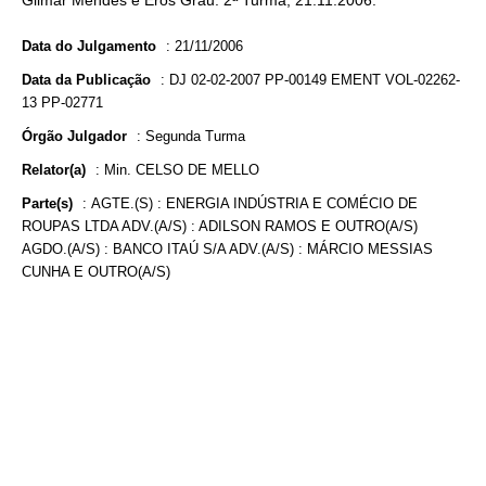
Gilmar Mendes e Eros Grau. 2ª Turma, 21.11.2006.
Data do Julgamento
:
21/11/2006
Data da Publicação
:
DJ 02-02-2007 PP-00149 EMENT VOL-02262-
13 PP-02771
Órgão Julgador
:
Segunda Turma
Relator(a)
:
Min. CELSO DE MELLO
Parte(s)
:
AGTE.(S) : ENERGIA INDÚSTRIA E COMÉCIO DE
ROUPAS LTDA ADV.(A/S) : ADILSON RAMOS E OUTRO(A/S)
AGDO.(A/S) : BANCO ITAÚ S/A ADV.(A/S) : MÁRCIO MESSIAS
CUNHA E OUTRO(A/S)