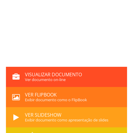
VISUALIZAR DOCUMENTO
Ver documento on-line
VER FLIPBOOK
Exibir documento como o FlipBook
VER SLIDESHOW
Exibir documento como apresentação de slides