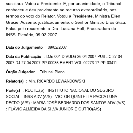
suscitara. Votou a Presidente. E, por unanimidade, o Tribunal
conheceu e deu provimento ao recurso extraordinário, nos
termos do voto do Relator. Votou a Presidente, Ministra Ellen
Gracie. Ausente, justificadamente, o Senhor Ministro Eros Grau.
Falou pelo recorrente a Dra. Luciana Hoff, Procuradora do
INSS. Plenário, 09.02.2007.
Data do Julgamento
:
09/02/2007
Data da Publicação
:
DJe-004 DIVULG 26-04-2007 PUBLIC 27-04-
2007 DJ 27-04-2007 PP-00035 EMENT VOL-02273-17 PP-03411
Órgão Julgador
:
Tribunal Pleno
Relator(a)
:
Min. RICARDO LEWANDOWSKI
Parte(s)
:
RECTE.(S) : INSTITUTO NACIONAL DO SEGURO
SOCIAL - INSS ADV.(A/S) : VICTOR QUINTELLA PACCA LUNA
RECDO.(A/S) : MARIA JOSÉ BERNARDO DOS SANTOS ADV.(A/S)
: FLÁVIO ALMEIDA DA SILVA JUNIOR E OUTRO(A/S)