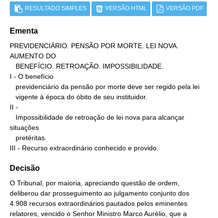
RESULTADO SIMPLES
VERSÃO HTML
VERSÃO PDF
Ementa
PREVIDENCIÁRIO. PENSÃO POR MORTE. LEI NOVA. 
AUMENTO DO

   BENEFÍCIO. RETROAÇÃO. IMPOSSIBILIDADE.

I - O benefício

   previdenciário da pensão por morte deve ser regido pela lei

   vigente à época do óbito de seu instituidor.

II -

   Impossibilidade de retroação de lei nova para alcançar 
situações

   pretéritas.

III - Recurso extraordinário conhecido e provido.
Decisão
O Tribunal, por maioria, apreciando questão de ordem,
deliberou dar prosseguimento ao julgamento conjunto dos
4.908 recursos extraordinários pautados pelos eminentes
relatores, vencido o Senhor Ministro Marco Aurélio, que a