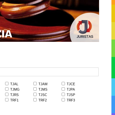
TJAL
TJAM
TJCE
TJMG
TJMS
TJPA
TJRS
TJSC
TJSP
TRF1
TRF2
TRF3