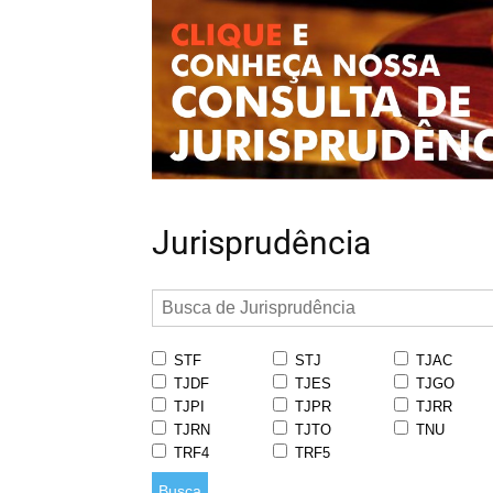
Jurisprudência
STF
STJ
TJAC
TJDF
TJES
TJGO
TJPI
TJPR
TJRR
TJRN
TJTO
TNU
TRF4
TRF5
Busca