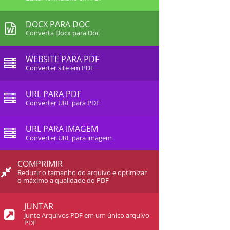
DOCX PARA DOC
Converta Docx para Doc
WEBSITE PARA PDF
Converter site em PDF
URL PARA PDF
Converter URL para PDF
URL PARA IMAGEM
Converter URL para imagem
COMPRIMIR
Reduzir o tamanho do arquivo e optimizar
o máximo a qualidade do PDF
JUNTAR
Junte Arquivos PDF em um único arquivo
PDF