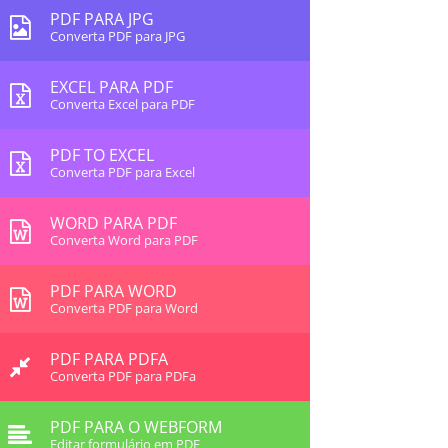
PDF PARA JPG
Converta PDF para JPG
EXCEL PARA PDF
Converta Excel para PDF
PDF TO EXCEL
Converta PDF para Excel
WORD PARA PDF
Converta Word para PDF
PDF PARA WORD
Converta PDF para Word
PDF PARA PDFA
Converta PDF para PDFa
PDF PARA O WEBFORM
Editar formulário em PDF