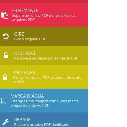
FRAGMENTE
Separe um único PDF dentre diversos
arquivos PDF
GIRE
Gire o Arquivo PDF
DESTRAVE
Remova a proteção por senha do PDF
PROTEGER
Proteja o arquivo PDF adicionando senha
no PDF
MARCA D`ÁGUA
Estampe uma imagem como uma marca
d`água do arquivo PDF
REPARE
Repare o arquivo PDF danificado