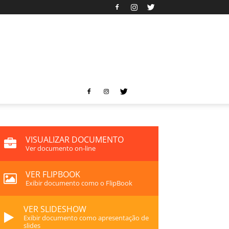
VISUALIZAR DOCUMENTO
Ver documento on-line
VER FLIPBOOK
Exibir documento como o FlipBook
VER SLIDESHOW
Exibir documento como apresentação de
slides