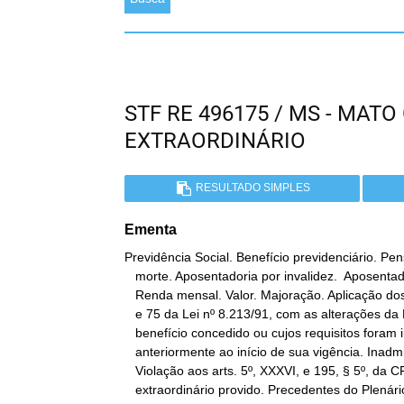
STF RE 496175 / MS - MAT
EXTRAORDINÁRIO
RESULTADO SIMPLES
Ementa
Previdência Social. Benefício previdenciário. Pen
   morte. Aposentadoria por invalidez.  Aposentadoria especial.

   Renda mensal. Valor. Majoração. Aplicação dos arts. 44, 57, § 1º,

   e 75 da Lei nº 8.213/91, com as alterações da Lei nº 9.032/95, a

   benefício concedido ou cujos requisitos foram implementados

   anteriormente ao início de sua vigência. Inadmissibilidade.

   Violação aos arts. 5º, XXXVI, e 195, § 5º, da CF. Recurso

   extraordinário provido. Precedentes do Plenário. Os arts. 44, 57,
