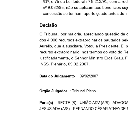
   §1º, e 75 da Lei federal nº 8.213/91, com a redação dada pela Lei

   nº 9.032/95, não se aplicam aos benefícios cujos requisitos de

   concessão se tenham aperfeiçoado antes do in
Decisão
O Tribunal, por maioria, apreciando questão de
dos 4.908 recursos extraordinários pautados pel
Aurélio, que a suscitara. Votou a Presidente. E
recurso extraordinário, nos termos do voto do Rel
justificadamente, o Senhor Ministro Eros Grau. F
INSS. Plenário, 09.02.2007.
Data do Julgamento
:
09/02/2007
Órgão Julgador
:
Tribunal Pleno
Parte(s)
:
RECTE.(S) : UNIÃO ADV.(A/S) : ADVO
JESUS ADV.(A/S) : FERNANDO CÉSAR ATHAYDE 