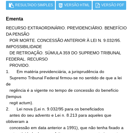
RESULTADO SIMPLES
VERSÃO HTML
VERSÃO PDF
Ementa
RECURSO EXTRAORDINÁRIO. PREVIDENCIÁRIO. BENEFÍCIO 
DA PENSÃO

   POR MORTE. CONCESSÃO ANTERIOR À LEI N. 9.032/95. 
IMPOSSIBILIDADE

   DE RETROAÇÃO. SÚMULA 359 DO SUPREMO TRIBUNAL 
FEDERAL. RECURSO

   PROVIDO.

1.      Em matéria previdenciária, a jurisprudência do

   Supremo Tribunal Federal firmou-se no sentido de que a lei 
de

   regência é a vigente no tempo de concessão do benefício 
(tempus

   regit actum).

2.      Lei nova (Lei n. 9.032/95 para os beneficiados

   antes do seu advento e Lei n. 8.213 para aqueles que 
obtiveram a

   concessão em data anterior a 1991), que não tenha fixado a
