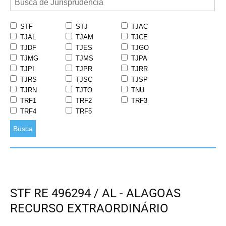
STF
STJ
TJAC
TJAL
TJAM
TJCE
TJDF
TJES
TJGO
TJMG
TJMS
TJPA
TJPI
TJPR
TJRR
TJRS
TJSC
TJSP
TJRN
TJTO
TNU
TRF1
TRF2
TRF3
TRF4
TRF5
Busca
STF RE 496294 / AL - ALAGOAS
RECURSO EXTRAORDINÁRIO