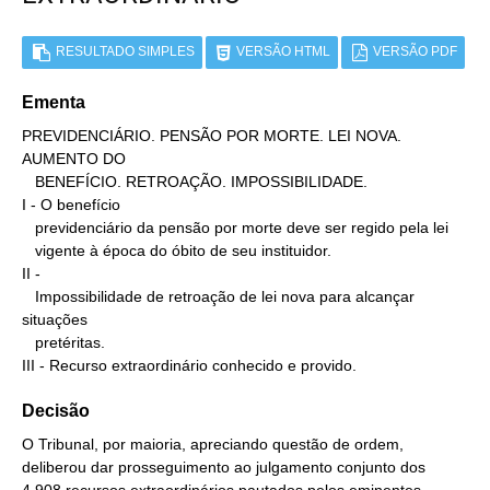
RESULTADO SIMPLES
VERSÃO HTML
VERSÃO PDF
Ementa
PREVIDENCIÁRIO. PENSÃO POR MORTE. LEI NOVA. 
AUMENTO DO

   BENEFÍCIO. RETROAÇÃO. IMPOSSIBILIDADE.

I - O benefício

   previdenciário da pensão por morte deve ser regido pela lei

   vigente à época do óbito de seu instituidor.

II -

   Impossibilidade de retroação de lei nova para alcançar 
situações

   pretéritas.

III - Recurso extraordinário conhecido e provido.
Decisão
O Tribunal, por maioria, apreciando questão de ordem,
deliberou dar prosseguimento ao julgamento conjunto dos