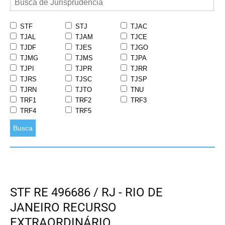
STF
STJ
TJAC
TJAL
TJAM
TJCE
TJDF
TJES
TJGO
TJMG
TJMS
TJPA
TJPI
TJPR
TJRR
TJRS
TJSC
TJSP
TJRN
TJTO
TNU
TRF1
TRF2
TRF3
TRF4
TRF5
Busca
STF RE 496686 / RJ - RIO DE
JANEIRO RECURSO
EXTRAORDINÁRIO