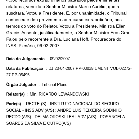
4.908 recursos extraordinários pautados pelos eminentes
relatores, vencido o Senhor Ministro Marco Aurélio, que a
suscitara. Votou a Presidente. E, por unanimidade, o Tribunal
conheceu e deu provimento ao recurso extraordinário, nos
termos do voto do Relator. Votou a Presidente, Ministra Ellen
Gracie. Ausente, justificadamente, o Senhor Ministro Eros Grau.
Falou pelo recorrente a Dra. Luciana Hoff, Procuradora do
INSS. Plenário, 09.02.2007.
Data do Julgamento
:
09/02/2007
Data da Publicação
:
DJ 20-04-2007 PP-00039 EMENT VOL-02272-
27 PP-05495
Órgão Julgador
:
Tribunal Pleno
Relator(a)
:
Min. RICARDO LEWANDOWSKI
Parte(s)
:
RECTE.(S) : INSTITUTO NACIONAL DO SEGURO
SOCIAL - INSS ADV.(A/S) : ANDRÉ LUIS TEIXEIRA GODINHO
RECDO.(A/S) : DELMA OROSKI LEAL ADV.(A/S) : ROSANGELA
SOARES DA SILVA E OUTRO(A/S)