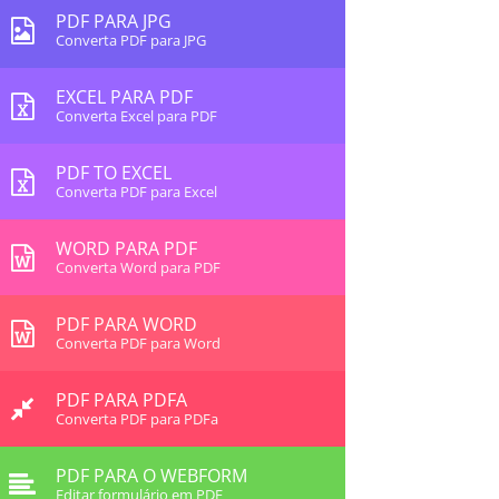
PDF PARA JPG
Converta PDF para JPG
EXCEL PARA PDF
Converta Excel para PDF
PDF TO EXCEL
Converta PDF para Excel
WORD PARA PDF
Converta Word para PDF
PDF PARA WORD
Converta PDF para Word
PDF PARA PDFA
Converta PDF para PDFa
PDF PARA O WEBFORM
Editar formulário em PDF