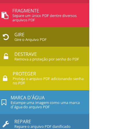
FRAGMENTE
Separe um único PDF dentre diversos
arquivos PDF
GIRE
Gire o Arquivo PDF
DESTRAVE
Remova a proteção por senha do PDF
PROTEGER
Proteja o arquivo PDF adicionando senha
no PDF
MARCA D`ÁGUA
Estampe uma imagem como uma marca
d`água do arquivo PDF
REPARE
Repare o arquivo PDF danificado