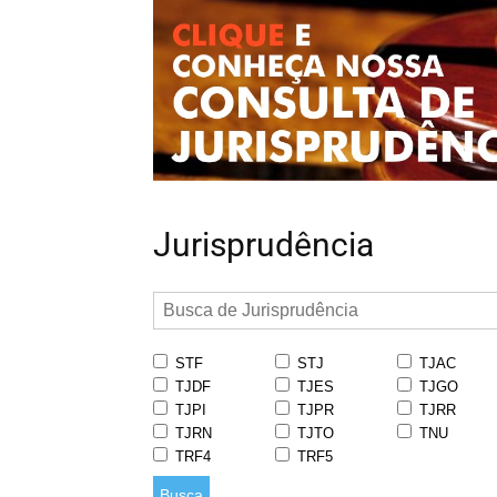
Jurisprudência
STF
STJ
TJAC
TJDF
TJES
TJGO
TJPI
TJPR
TJRR
TJRN
TJTO
TNU
TRF4
TRF5
Busca