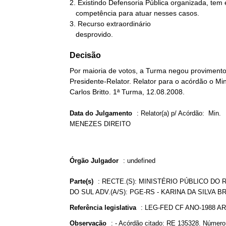
2. Existindo Defensoria Pública organizada, tem e
   competência para atuar nesses casos.

3. Recurso extraordinário

   desprovido.
Decisão
Por maioria de votos, a Turma negou provimento 
Presidente-Relator. Relator para o acórdão o Min
Carlos Britto. 1ª Turma, 12.08.2008.
Data do Julgamento
:
Relator(a) p/ Acórdão: Min.
MENEZES DIREITO
Órgão Julgador
:
undefined
Parte(s)
:
RECTE.(S): MINISTÉRIO PÚBLICO DO 
DO SUL ADV.(A/S): PGE-RS - KARINA DA SILVA B
Referência legislativa
:
LEG-FED CF ANO-1988 A
Observação
:
- Acórdão citado: RE 135328. Número 