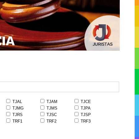
TJAL
TJAM
TJCE
TJMG
TJMS
TJPA
TJRS
TJSC
TJSP
TRF1
TRF2
TRF3