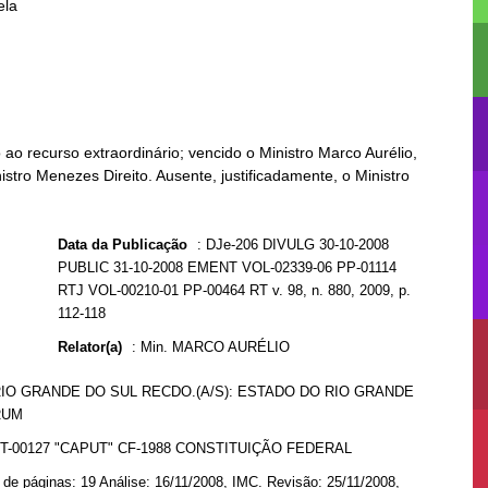
la

ao recurso extraordinário; vencido o Ministro Marco Aurélio,
istro Menezes Direito. Ausente, justificadamente, o Ministro
Data da Publicação
:
DJe-206 DIVULG 30-10-2008
PUBLIC 31-10-2008 EMENT VOL-02339-06 PP-01114
RTJ VOL-00210-01 PP-00464 RT v. 98, n. 880, 2009, p.
112-118
Relator(a)
:
Min. MARCO AURÉLIO
RIO GRANDE DO SUL RECDO.(A/S): ESTADO DO RIO GRANDE
RUM
RT-00127 "CAPUT" CF-1988 CONSTITUIÇÃO FEDERAL
de páginas: 19 Análise: 16/11/2008, IMC. Revisão: 25/11/2008,