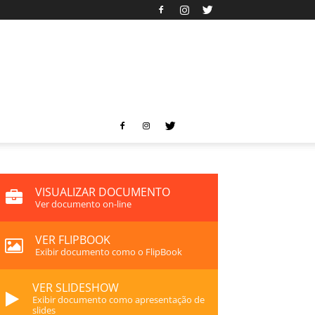
VISUALIZAR DOCUMENTO
Ver documento on-line
VER FLIPBOOK
Exibir documento como o FlipBook
VER SLIDESHOW
Exibir documento como apresentação de
slides