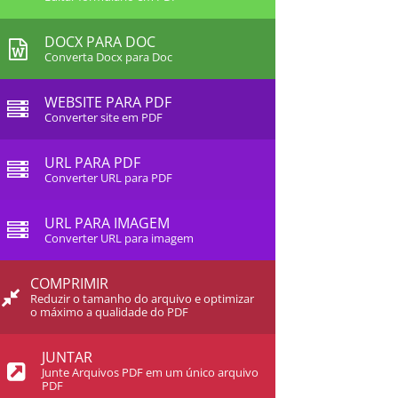
DOCX PARA DOC
Converta Docx para Doc
WEBSITE PARA PDF
Converter site em PDF
URL PARA PDF
Converter URL para PDF
URL PARA IMAGEM
Converter URL para imagem
COMPRIMIR
Reduzir o tamanho do arquivo e optimizar
o máximo a qualidade do PDF
JUNTAR
Junte Arquivos PDF em um único arquivo
PDF