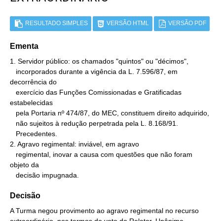
RESULTADO SIMPLES
VERSÃO HTML
VERSÃO PDF
Ementa
1. Servidor público: os chamados "quintos" ou "décimos",

   incorporados durante a vigência da L. 7.596/87, em 
decorrência do

   exercício das Funções Comissionadas e Gratificadas 
estabelecidas

   pela Portaria nº 474/87, do MEC, constituem direito adquirido,

   não sujeitos à redução perpetrada pela L. 8.168/91.

   Precedentes.

2. Agravo regimental: inviável, em agravo

   regimental, inovar a causa com questões que não foram 
objeto da

   decisão impugnada.
Decisão
A Turma negou provimento ao agravo regimental no recurso