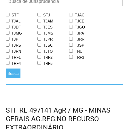
STF
STJ
TJAC
TJAL
TJAM
TJCE
TJDF
TJES
TJGO
TJMG
TJMS
TJPA
TJPI
TJPR
TJRR
TJRS
TJSC
TJSP
TJRN
TJTO
TNU
TRF1
TRF2
TRF3
TRF4
TRF5
Busca
STF RE 497141 AgR / MG - MINAS
GERAIS AG.REG.NO RECURSO
EXTRAORDINÁRIO