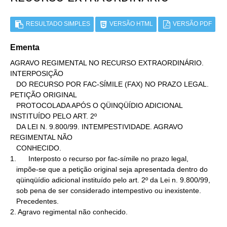
RESULTADO SIMPLES
VERSÃO HTML
VERSÃO PDF
Ementa
AGRAVO REGIMENTAL NO RECURSO EXTRAORDINÁRIO. 
INTERPOSIÇÃO

   DO RECURSO POR FAC-SÍMILE (FAX) NO PRAZO LEGAL. 
PETIÇÃO ORIGINAL

   PROTOCOLADA APÓS O QÜINQÜÍDIO ADICIONAL 
INSTITUÍDO PELO ART. 2º

   DA LEI N. 9.800/99. INTEMPESTIVIDADE. AGRAVO 
REGIMENTAL NÃO

   CONHECIDO.

1.      Interposto o recurso por fac-símile no prazo legal,

   impõe-se que a petição original seja apresentada dentro do

   qüinqüídio adicional instituído pelo art. 2º da Lei n. 9.800/99,

   sob pena de ser considerado intempestivo ou inexistente.

   Precedentes.

2. Agravo regimental não conhecido.