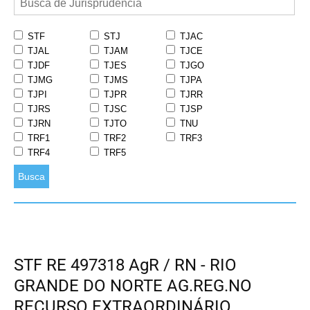
STF
STJ
TJAC
TJAL
TJAM
TJCE
TJDF
TJES
TJGO
TJMG
TJMS
TJPA
TJPI
TJPR
TJRR
TJRS
TJSC
TJSP
TJRN
TJTO
TNU
TRF1
TRF2
TRF3
TRF4
TRF5
Busca
STF RE 497318 AgR / RN - RIO
GRANDE DO NORTE AG.REG.NO
RECURSO EXTRAORDINÁRIO