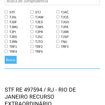
STF
STJ
TJAC
TJAL
TJAM
TJCE
TJDF
TJES
TJGO
TJMG
TJMS
TJPA
TJPI
TJPR
TJRR
TJRS
TJSC
TJSP
TJRN
TJTO
TNU
TRF1
TRF2
TRF3
TRF4
TRF5
Busca
STF RE 497594 / RJ - RIO DE
JANEIRO RECURSO
EXTRAORDINÁRIO