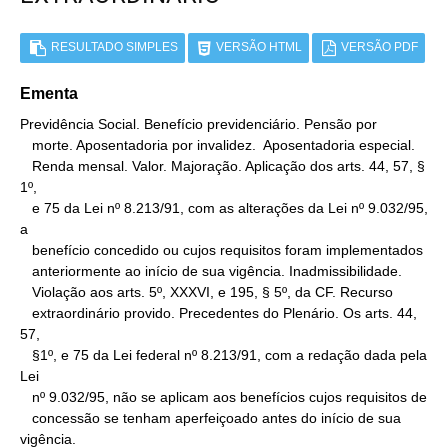
RESULTADO SIMPLES
VERSÃO HTML
VERSÃO PDF
Ementa
Previdência Social. Benefício previdenciário. Pensão por

   morte. Aposentadoria por invalidez.  Aposentadoria especial.

   Renda mensal. Valor. Majoração. Aplicação dos arts. 44, 57, § 
1º,

   e 75 da Lei nº 8.213/91, com as alterações da Lei nº 9.032/95, 
a

   benefício concedido ou cujos requisitos foram implementados

   anteriormente ao início de sua vigência. Inadmissibilidade.

   Violação aos arts. 5º, XXXVI, e 195, § 5º, da CF. Recurso

   extraordinário provido. Precedentes do Plenário. Os arts. 44, 
57,

   §1º, e 75 da Lei federal nº 8.213/91, com a redação dada pela 
Lei

   nº 9.032/95, não se aplicam aos benefícios cujos requisitos de

   concessão se tenham aperfeiçoado antes do início de sua 
vigência.