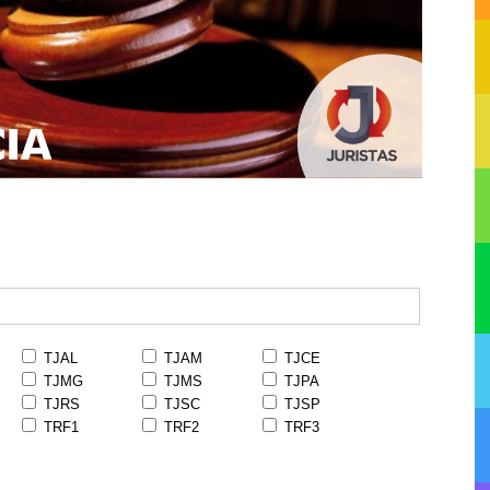
TJAL
TJAM
TJCE
TJMG
TJMS
TJPA
TJRS
TJSC
TJSP
TRF1
TRF2
TRF3