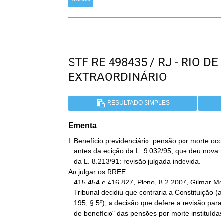
STF RE 498435 / RJ - RIO 
EXTRAORDINÁRIO
RESULTADO SIMPLES
Ementa
I. Benefício previdenciário: pensão por morte ocor
   antes da edição da L. 9.032/95, que deu nova redação ao art. 75

   da L. 8.213/91: revisão julgada indevida.

Ao julgar os RREE

   415.454 e 416.827, Pleno, 8.2.2007, Gilmar Mendes, o Supremo

   Tribunal decidiu que contraria a Constituição (art. 5º, XXXVI, e

   195, § 5º), a decisão que defere a revisão para 100% do "salário

   de benefício" das pensões por morte instituídas antes da vigência
