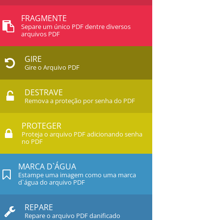
FRAGMENTE
Separe um único PDF dentre diversos
arquivos PDF
GIRE
Gire o Arquivo PDF
DESTRAVE
Remova a proteção por senha do PDF
PROTEGER
Proteja o arquivo PDF adicionando senha
no PDF
MARCA D`ÁGUA
Estampe uma imagem como uma marca
d`água do arquivo PDF
REPARE
Repare o arquivo PDF danificado