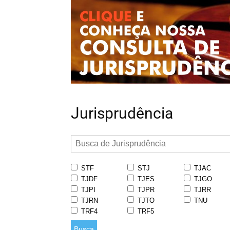
Jurisprudência
STF
STJ
TJAC
TJDF
TJES
TJGO
TJPI
TJPR
TJRR
TJRN
TJTO
TNU
TRF4
TRF5
Busca