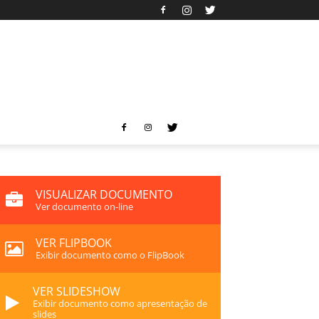
VISUALIZAR DOCUMENTO
Ver documento on-line
VER FLIPBOOK
Exibir documento como o FlipBook
VER SLIDESHOW
Exibir documento como apresentação de
slides