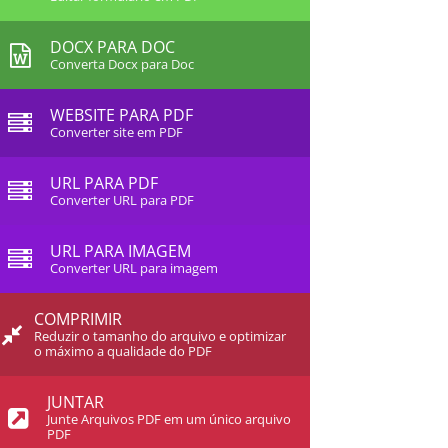
DOCX PARA DOC
Converta Docx para Doc
WEBSITE PARA PDF
Converter site em PDF
URL PARA PDF
Converter URL para PDF
URL PARA IMAGEM
Converter URL para imagem
COMPRIMIR
Reduzir o tamanho do arquivo e optimizar
o máximo a qualidade do PDF
JUNTAR
Junte Arquivos PDF em um único arquivo
PDF