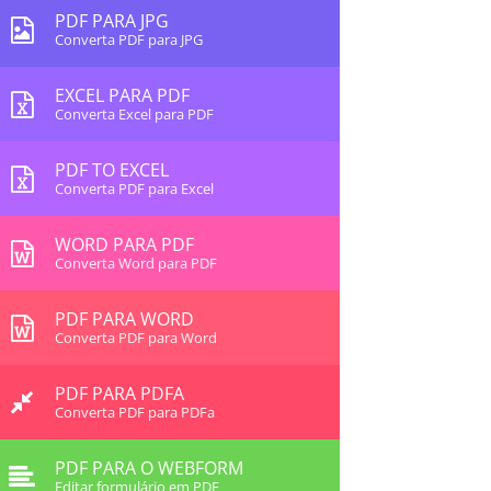
PDF PARA JPG
Converta PDF para JPG
EXCEL PARA PDF
Converta Excel para PDF
PDF TO EXCEL
Converta PDF para Excel
WORD PARA PDF
Converta Word para PDF
PDF PARA WORD
Converta PDF para Word
PDF PARA PDFA
Converta PDF para PDFa
PDF PARA O WEBFORM
Editar formulário em PDF