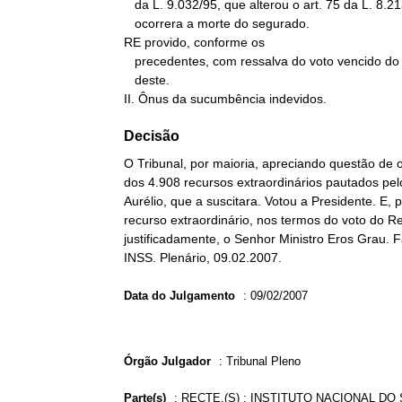
   da L. 9.032/95, que alterou o art. 75 da L. 8.213/91, sob o qual

   ocorrera a morte do segurado.

RE provido, conforme os

   precedentes, com ressalva do voto vencido do Relator

   deste.

II. Ônus da sucumbência indevidos.
Decisão
O Tribunal, por maioria, apreciando questão de
dos 4.908 recursos extraordinários pautados pel
Aurélio, que a suscitara. Votou a Presidente. E
recurso extraordinário, nos termos do voto do Rel
justificadamente, o Senhor Ministro Eros Grau. F
INSS. Plenário, 09.02.2007.
Data do Julgamento
:
09/02/2007
Órgão Julgador
:
Tribunal Pleno
Parte(s)
:
RECTE.(S) : INSTITUTO NACIONAL DO 