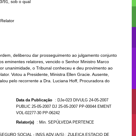
 ordem, deliberou dar prosseguimento ao julgamento conjunto
os eminentes relatores, vencido o Senhor Ministro Marco
, por unanimidade, o Tribunal conheceu e deu provimento ao
ator. Votou a Presidente, Ministra Ellen Gracie. Ausente,
alou pelo recorrente a Dra. Luciana Hoff, Procuradora do
Data da Publicação
:
DJe-023 DIVULG 24-05-2007
PUBLIC 25-05-2007 DJ 25-05-2007 PP-00044 EMENT
VOL-02277-30 PP-06242
Relator(a)
:
Min. SEPÚLVEDA PERTENCE
SEGURO SOCIAL - INSS ADV.(A/S) : ZULEICA ESTACIO DE