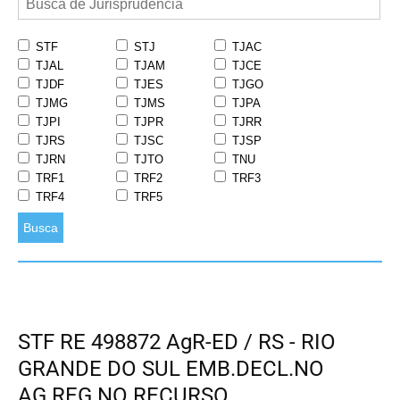
STF
STJ
TJAC
TJAL
TJAM
TJCE
TJDF
TJES
TJGO
TJMG
TJMS
TJPA
TJPI
TJPR
TJRR
TJRS
TJSC
TJSP
TJRN
TJTO
TNU
TRF1
TRF2
TRF3
TRF4
TRF5
Busca
STF RE 498872 AgR-ED / RS - RIO
GRANDE DO SUL EMB.DECL.NO
AG.REG.NO RECURSO