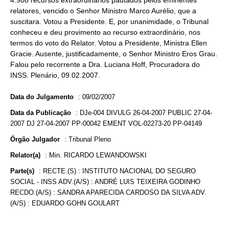
4.908 recursos extraordinários pautados pelos eminentes
relatores, vencido o Senhor Ministro Marco Aurélio, que a
suscitara. Votou a Presidente. E, por unanimidade, o Tribunal
conheceu e deu provimento ao recurso extraordinário, nos
termos do voto do Relator. Votou a Presidente, Ministra Ellen
Gracie. Ausente, justificadamente, o Senhor Ministro Eros Grau.
Falou pelo recorrente a Dra. Luciana Hoff, Procuradora do
INSS. Plenário, 09.02.2007.
Data do Julgamento
:
09/02/2007
Data da Publicação
:
DJe-004 DIVULG 26-04-2007 PUBLIC 27-04-
2007 DJ 27-04-2007 PP-00042 EMENT VOL-02273-20 PP-04149
Órgão Julgador
:
Tribunal Pleno
Relator(a)
:
Min. RICARDO LEWANDOWSKI
Parte(s)
:
RECTE.(S) : INSTITUTO NACIONAL DO SEGURO
SOCIAL - INSS ADV.(A/S) : ANDRÉ LUIS TEIXEIRA GODINHO
RECDO.(A/S) : SANDRA APARECIDA CARDOSO DA SILVA ADV.
(A/S) : EDUARDO GOHN GOULART