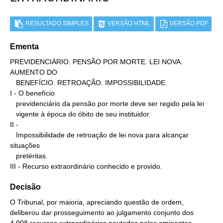
RESULTADO SIMPLES
VERSÃO HTML
VERSÃO PDF
Ementa
PREVIDENCIÁRIO. PENSÃO POR MORTE. LEI NOVA. 
AUMENTO DO

   BENEFÍCIO. RETROAÇÃO. IMPOSSIBILIDADE.

I - O benefício

   previdenciário da pensão por morte deve ser regido pela lei

   vigente à época do óbito de seu instituidor.

II -

   Impossibilidade de retroação de lei nova para alcançar 
situações

   pretéritas.

III - Recurso extraordinário conhecido e provido.
Decisão
O Tribunal, por maioria, apreciando questão de ordem,
deliberou dar prosseguimento ao julgamento conjunto dos