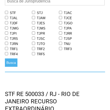
STF
STJ
TJAC
TJAL
TJAM
TJCE
TJDF
TJES
TJGO
TJMG
TJMS
TJPA
TJPI
TJPR
TJRR
TJRS
TJSC
TJSP
TJRN
TJTO
TNU
TRF1
TRF2
TRF3
TRF4
TRF5
Busca
STF RE 500033 / RJ - RIO DE
JANEIRO RECURSO
EXTRAORDINÁRIO