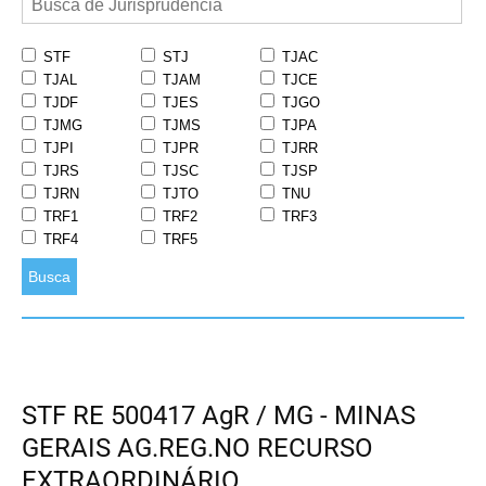
STF
STJ
TJAC
TJAL
TJAM
TJCE
TJDF
TJES
TJGO
TJMG
TJMS
TJPA
TJPI
TJPR
TJRR
TJRS
TJSC
TJSP
TJRN
TJTO
TNU
TRF1
TRF2
TRF3
TRF4
TRF5
Busca
STF RE 500417 AgR / MG - MINAS
GERAIS AG.REG.NO RECURSO
EXTRAORDINÁRIO