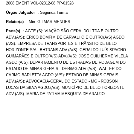
2008 EMENT VOL-02312-08 PP-01528
Órgão Julgador
:
Segunda Turma
Relator(a)
:
Min. GILMAR MENDES
Parte(s)
:
AGTE.(S): VIAÇÃO SÃO GERALDO LTDA E OUTRO
ADV.(A/S): ERICO BOMFIM DE CARVALHO E OUTRO(A/S) AGDO.
(A/S): EMPRESA DE TRANSPORTES E TRÂNSITO DE BELO
HORIZONTE S/A - BHTRANS ADV.(A/S): GERALDO LUÍS SPAGNO
GUIMARÃES E OUTRO(A/S) ADV.(A/S): JOSÉ GUILHERME VILELA
AGDO.(A/S): DEPARTAMENTO DE ESTRADAS DE RODAGEM DO
ESTADO DE MINAS GERAIS - DER/MG ADV.(A/S): WALTER DO
CARMO BARLETTA AGDO.(A/S): ESTADO DE MINAS GERAIS
ADV.(A/S): ADVOCACIA-GERAL DO ESTADO - MG - ROBSON
LUCAS DA SILVA AGDO.(A/S): MUNICÍPIO DE BELO HORIZONTE
ADV.(A/S): MARIA DE FATIMA MESQUITA DE ARAUJO