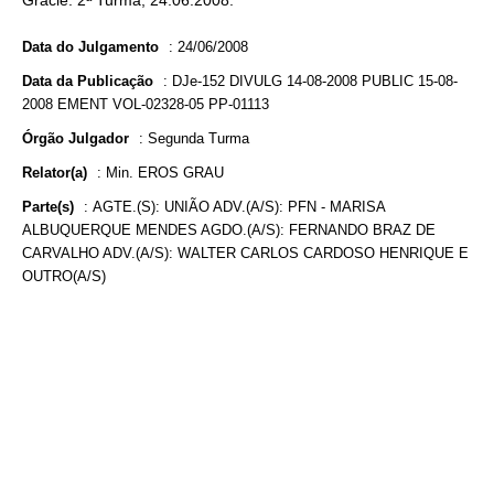
Gracie. 2ª Turma, 24.06.2008.
Data do Julgamento
:
24/06/2008
Data da Publicação
:
DJe-152 DIVULG 14-08-2008 PUBLIC 15-08-
2008 EMENT VOL-02328-05 PP-01113
Órgão Julgador
:
Segunda Turma
Relator(a)
:
Min. EROS GRAU
Parte(s)
:
AGTE.(S): UNIÃO ADV.(A/S): PFN - MARISA
ALBUQUERQUE MENDES AGDO.(A/S): FERNANDO BRAZ DE
CARVALHO ADV.(A/S): WALTER CARLOS CARDOSO HENRIQUE E
OUTRO(A/S)