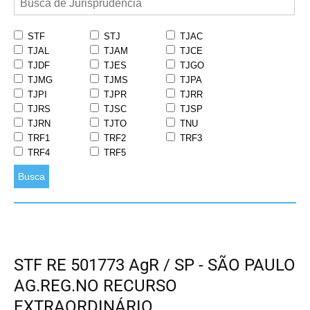
STF
STJ
TJAC
TJAL
TJAM
TJCE
TJDF
TJES
TJGO
TJMG
TJMS
TJPA
TJPI
TJPR
TJRR
TJRS
TJSC
TJSP
TJRN
TJTO
TNU
TRF1
TRF2
TRF3
TRF4
TRF5
Busca
STF RE 501773 AgR / SP - SÃO PAULO
AG.REG.NO RECURSO
EXTRAORDINÁRIO