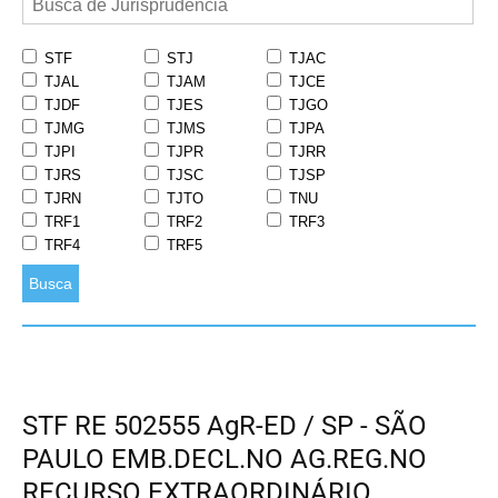
STF
STJ
TJAC
TJAL
TJAM
TJCE
TJDF
TJES
TJGO
TJMG
TJMS
TJPA
TJPI
TJPR
TJRR
TJRS
TJSC
TJSP
TJRN
TJTO
TNU
TRF1
TRF2
TRF3
TRF4
TRF5
Busca
STF RE 502555 AgR-ED / SP - SÃO
PAULO EMB.DECL.NO AG.REG.NO
RECURSO EXTRAORDINÁRIO