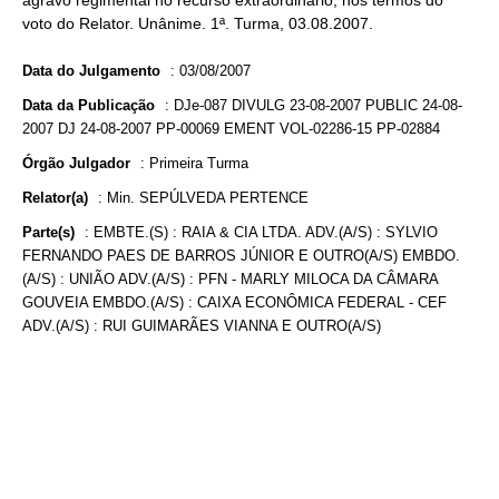
agravo regimental no recurso extraordinário, nos termos do
voto do Relator. Unânime. 1ª. Turma, 03.08.2007.
Data do Julgamento
:
03/08/2007
Data da Publicação
:
DJe-087 DIVULG 23-08-2007 PUBLIC 24-08-
2007 DJ 24-08-2007 PP-00069 EMENT VOL-02286-15 PP-02884
Órgão Julgador
:
Primeira Turma
Relator(a)
:
Min. SEPÚLVEDA PERTENCE
Parte(s)
:
EMBTE.(S) : RAIA & CIA LTDA. ADV.(A/S) : SYLVIO
FERNANDO PAES DE BARROS JÚNIOR E OUTRO(A/S) EMBDO.
(A/S) : UNIÃO ADV.(A/S) : PFN - MARLY MILOCA DA CÂMARA
GOUVEIA EMBDO.(A/S) : CAIXA ECONÔMICA FEDERAL - CEF
ADV.(A/S) : RUI GUIMARÃES VIANNA E OUTRO(A/S)