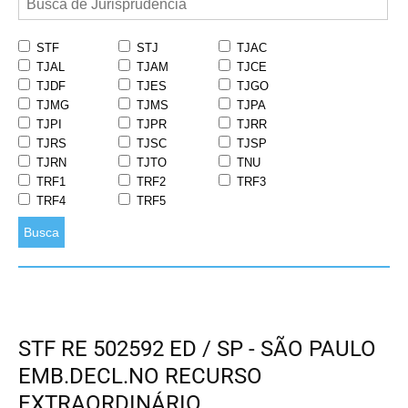
STF
STJ
TJAC
TJAL
TJAM
TJCE
TJDF
TJES
TJGO
TJMG
TJMS
TJPA
TJPI
TJPR
TJRR
TJRS
TJSC
TJSP
TJRN
TJTO
TNU
TRF1
TRF2
TRF3
TRF4
TRF5
Busca
STF RE 502592 ED / SP - SÃO PAULO
EMB.DECL.NO RECURSO
EXTRAORDINÁRIO