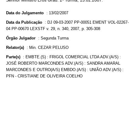
Senhor Ministro Eros Grau. 2ª Turma, 13.02.2007.
Data do Julgamento
:
13/02/2007
Data da Publicação
:
DJ 09-03-2007 PP-00051 EMENT VOL-02267-
04 PP-00670 LEXSTF v. 29, n. 340, 2007, p. 305-308
Órgão Julgador
:
Segunda Turma
Relator(a)
:
Min. CEZAR PELUSO
Parte(s)
:
EMBTE.(S) : FRIGOL COMERCIAL LTDA ADV.(A/S) :
JOSÉ ROBERTO MARCONDES ADV.(A/S) : SANDRA AMARAL
MARCONDES E OUTRO(A/S) EMBDO.(A/S) : UNIÃO ADV.(A/S) :
PFN - CRISTIANE DE OLIVEIRA COELHO