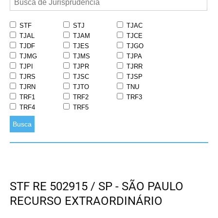
STF
STJ
TJAC
TJAL
TJAM
TJCE
TJDF
TJES
TJGO
TJMG
TJMS
TJPA
TJPI
TJPR
TJRR
TJRS
TJSC
TJSP
TJRN
TJTO
TNU
TRF1
TRF2
TRF3
TRF4
TRF5
Busca
STF RE 502915 / SP - SÃO PAULO
RECURSO EXTRAORDINÁRIO