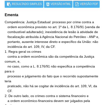
RESULTADO SIMPLES
VERSÃO HTML
VERSÃO PDF
Ementa
Competência: Justiça Estadual: processo por crime contra a

   ordem econômica previsto no art. 1º da L. 8.176/91 (venda de

   combustível adulterado); inexistência de lesão à atividade de

   fiscalização atribuída à Agência Nacional do Petróleo - ANP e,

   portanto, ausente interesse direto e específico da União: não

   incidência do art. 109, IV, da CF.

1. Regra geral os crimes

   contra a ordem econômica são da competência da Justiça 
comum, e,

   no caso, como a L. 8.176/91 não especifica a competência 
para o

   processo e julgamento do fato que o recorrido supostamente 
teria

   praticado, não há se cogitar de incidência do art. 109, VI, da

   CF.

2. De outro lado, os crimes contra o sistema financeiro e

   a ordem econômico-financeira devem ser julgados pela 