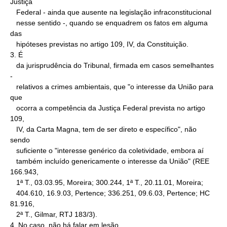
Justiça

   Federal - ainda que ausente na legislação infraconstitucional

   nesse sentido -, quando se enquadrem os fatos em alguma 
das

   hipóteses previstas no artigo 109, IV, da Constituição.

3. É

   da jurisprudência do Tribunal, firmada em casos semelhantes 
-

   relativos a crimes ambientais, que "o interesse da União para 
que

   ocorra a competência da Justiça Federal prevista no artigo 
109,

   IV, da Carta Magna, tem de ser direto e específico", não 
sendo

   suficiente o "interesse genérico da coletividade, embora aí

   também incluído genericamente o interesse da União" (REE 
166.943,

   1ª T., 03.03.95, Moreira; 300.244, 1ª T., 20.11.01, Moreira;

   404.610, 16.9.03, Pertence; 336.251, 09.6.03, Pertence; HC 
81.916,

   2ª T., Gilmar, RTJ 183/3).

4. No caso, não há falar em lesão
