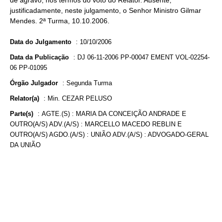
de agravo, nos termos do voto do Relator. Ausente,
justificadamente, neste julgamento, o Senhor Ministro Gilmar
Mendes. 2ª Turma, 10.10.2006.
Data do Julgamento
:
10/10/2006
Data da Publicação
:
DJ 06-11-2006 PP-00047 EMENT VOL-02254-
06 PP-01095
Órgão Julgador
:
Segunda Turma
Relator(a)
:
Min. CEZAR PELUSO
Parte(s)
:
AGTE.(S) : MARIA DA CONCEIÇÃO ANDRADE E
OUTRO(A/S) ADV.(A/S) : MARCELLO MACEDO REBLIN E
OUTRO(A/S) AGDO.(A/S) : UNIÃO ADV.(A/S) : ADVOGADO-GERAL
DA UNIÃO