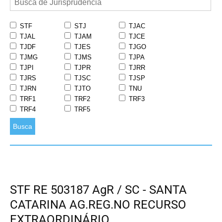
STF
STJ
TJAC
TJAL
TJAM
TJCE
TJDF
TJES
TJGO
TJMG
TJMS
TJPA
TJPI
TJPR
TJRR
TJRS
TJSC
TJSP
TJRN
TJTO
TNU
TRF1
TRF2
TRF3
TRF4
TRF5
Busca
STF RE 503187 AgR / SC - SANTA
CATARINA AG.REG.NO RECURSO
EXTRAORDINÁRIO