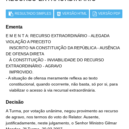
RESULTADO SIMPLES
VERSÃO HTML
VERSÃO PDF
Ementa
E M E N T A: RECURSO EXTRAORDINÁRIO - ALEGADA 
VIOLAÇÃO A PRECEITO

   INSCRITO NA CONSTITUIÇÃO DA REPÚBLICA - AUSÊNCIA 
DE OFENSA DIRETA

   À CONSTITUIÇÃO - INVIABILIDADE DO RECURSO 
EXTRAORDINÁRIO - AGRAVO

   IMPROVIDO.

- A situação de ofensa meramente reflexa ao texto

   constitucional, quando ocorrente, não basta, só por si, para

   viabilizar o acesso à via recursal extraordinária.
Decisão
A Turma, por votação unânime, negou provimento ao recurso
de agravo, nos termos do voto do Relator. Ausente,
justificadamente, neste julgamento, o Senhor Ministro Gilmar