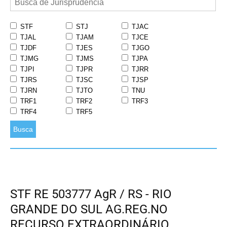
STF
STJ
TJAC
TJAL
TJAM
TJCE
TJDF
TJES
TJGO
TJMG
TJMS
TJPA
TJPI
TJPR
TJRR
TJRS
TJSC
TJSP
TJRN
TJTO
TNU
TRF1
TRF2
TRF3
TRF4
TRF5
Busca
STF RE 503777 AgR / RS - RIO
GRANDE DO SUL AG.REG.NO
RECURSO EXTRAORDINÁRIO