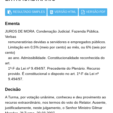
RESULTADO SIMPLES
VERSÃO HTML
VERSÃO PDF
Ementa
JUROS DE MORA. Condenação Judicial. Fazenda Pública. 
Verbas

   remuneratórias devidas a servidores e empregados públicos.

   Limitação em 0,5% (meio por cento) ao mês, ou 6% (seis por 
cento)

   ao ano. Admissibilidade. Constitucionalidade reconhecida do 
art.

   1º-F da Lei nº 9.494/97. Precedente do Plenário. Recurso

   provido. É constitucional o disposto no art. 1º-F da Lei nº

   9.494/97.
Decisão
A Turma, por votação unânime, conheceu e deu provimento ao
recurso extraordinário, nos termos do voto do Relator. Ausente,
justificadamente, neste julgamento, o Senhor Ministro Gilmar