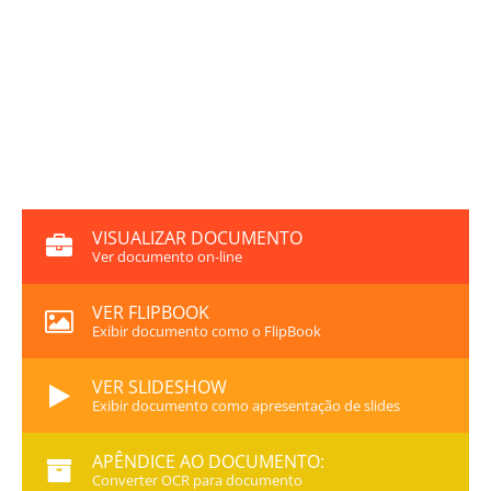
VISUALIZAR DOCUMENTO
Ver documento on-line
VER FLIPBOOK
Exibir documento como o FlipBook
VER SLIDESHOW
Exibir documento como apresentação de slides
APÊNDICE AO DOCUMENTO:
Converter OCR para documento