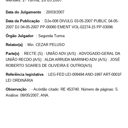
Mendes. 2ª Turma, 20.03.2007.
Data do Julgamento
:
20/03/2007
Data da Publicação
:
DJe-008 DIVULG 03-05-2007 PUBLIC 04-05-
2007 DJ 04-05-2007 PP-00080 EMENT VOL-02274-15 PP-03096
Órgão Julgador
:
Segunda Turma
Relator(a)
:
Min. CEZAR PELUSO
Parte(s)
:
RECTE.(S) : UNIÃO ADV.(A/S) : ADVOGADO-GERAL DA
UNIÃO RECDO.(A/S) : ALDA ARRUDA MARINHO ADV.(A/S) : JOSÉ
ROBERTO SOARES DE OLIVEIRA E OUTRO(A/S)
Referência legislativa
:
LEG-FED LEI-009494 ANO-1997 ART-0001F
LEI ORDINÁRIA
Observação
:
- Acórdão citado: RE 453740. Número de páginas: 5.
Análise: 09/05/2007, ANA.