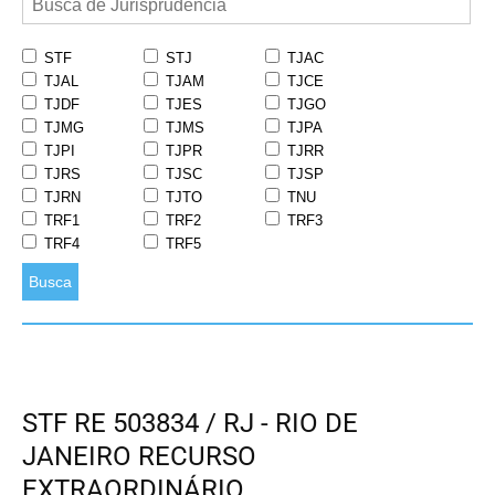
STF
STJ
TJAC
TJAL
TJAM
TJCE
TJDF
TJES
TJGO
TJMG
TJMS
TJPA
TJPI
TJPR
TJRR
TJRS
TJSC
TJSP
TJRN
TJTO
TNU
TRF1
TRF2
TRF3
TRF4
TRF5
Busca
STF RE 503834 / RJ - RIO DE
JANEIRO RECURSO
EXTRAORDINÁRIO