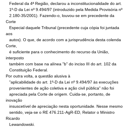
   Federal da 4ª Região, declarou a inconstitucionalidade do art.

   1º-D da Lei nº 9.494/97 (introduzido pela Medida Provisória nº

   2.180-35/2001). Fazendo-o, louvou-se em precedente da 
Corte

   Especial daquele Tribunal (precedente cuja cópia foi juntada 
aos

   autos). O que, de acordo com a jurisprudência desta colenda 
Corte,

   é suficiente para o conhecimento do recurso da União, 
interposto

   também com base na alínea "b" do inciso III do art. 102 da

   Constituição Federal.

Por outra volta, a questão alusiva à

   "aplicabilidade do art. 1º-D da Lei nº 9.494/97 às execuções

   provenientes de ação coletiva e ação civil pública" não foi

   apreciada pela Corte de origem. Cuida-se, portanto, de 
inovação

   insuscetível de apreciação nesta oportunidade. Nesse mesmo

   sentido, veja-se o RE 476.211-AgR-ED, Relator o Ministro 
Ricardo

   Lewandowski.
