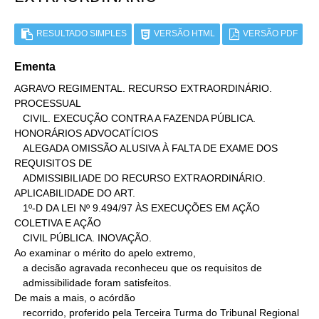
RESULTADO SIMPLES
VERSÃO HTML
VERSÃO PDF
Ementa
AGRAVO REGIMENTAL. RECURSO EXTRAORDINÁRIO. 
PROCESSUAL

   CIVIL. EXECUÇÃO CONTRA A FAZENDA PÚBLICA. 
HONORÁRIOS ADVOCATÍCIOS

   ALEGADA OMISSÃO ALUSIVA À FALTA DE EXAME DOS 
REQUISITOS DE

   ADMISSIBILIADE DO RECURSO EXTRAORDINÁRIO. 
APLICABILIDADE DO ART.

   1º-D DA LEI Nº 9.494/97 ÀS EXECUÇÕES EM AÇÃO 
COLETIVA E AÇÃO

   CIVIL PÚBLICA. INOVAÇÃO.

Ao examinar o mérito do apelo extremo,

   a decisão agravada reconheceu que os requisitos de

   admissibilidade foram satisfeitos.

De mais a mais, o acórdão

   recorrido, proferido pela Terceira Turma do Tribunal Regional
