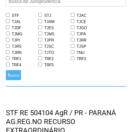
STF
STJ
TJAC
TJAL
TJAM
TJCE
TJDF
TJES
TJGO
TJMG
TJMS
TJPA
TJPI
TJPR
TJRR
TJRS
TJSC
TJSP
TJRN
TJTO
TNU
TRF1
TRF2
TRF3
TRF4
TRF5
Busca
STF RE 504104 AgR / PR - PARANÁ
AG.REG.NO RECURSO
EXTRAORDINÁRIO