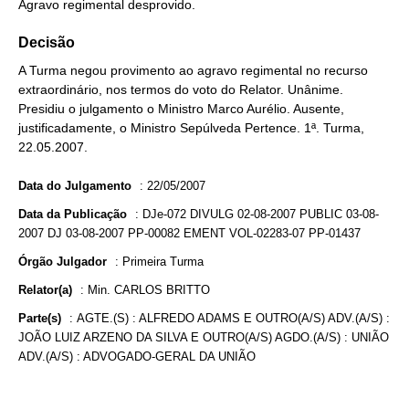
Agravo regimental desprovido.
Decisão
A Turma negou provimento ao agravo regimental no recurso
extraordinário, nos termos do voto do Relator. Unânime.
Presidiu o julgamento o Ministro Marco Aurélio. Ausente,
justificadamente, o Ministro Sepúlveda Pertence. 1ª. Turma,
22.05.2007.
Data do Julgamento
:
22/05/2007
Data da Publicação
:
DJe-072 DIVULG 02-08-2007 PUBLIC 03-08-
2007 DJ 03-08-2007 PP-00082 EMENT VOL-02283-07 PP-01437
Órgão Julgador
:
Primeira Turma
Relator(a)
:
Min. CARLOS BRITTO
Parte(s)
:
AGTE.(S) : ALFREDO ADAMS E OUTRO(A/S) ADV.(A/S) :
JOÃO LUIZ ARZENO DA SILVA E OUTRO(A/S) AGDO.(A/S) : UNIÃO
ADV.(A/S) : ADVOGADO-GERAL DA UNIÃO